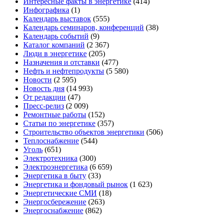
Интересные факты в энергетике
(414)
Инфографика
(1)
Календарь выставок
(555)
Календарь семинаров, конференций
(38)
Календарь событий
(9)
Каталог компаний
(2 367)
Люди в энергетике
(205)
Назначения и отставки
(477)
Нефть и нефтепродукты
(5 580)
Новости
(2 595)
Новость дня
(14 993)
От редакции
(47)
Пресс-релиз
(2 009)
Ремонтные работы
(152)
Статьи по энергетике
(357)
Строительство объектов энергетики
(506)
Теплоснабжение
(544)
Уголь
(651)
Электротехника
(300)
Электроэнергетика
(6 659)
Энергетика в быту
(33)
Энергетика и фондовый рынок
(1 623)
Энергетические СМИ
(18)
Энергосбережение
(263)
Энергоснабжение
(862)