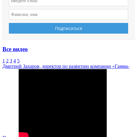
Все видео
1
2
3
4
5
Дмитрий Захаров, директор по развитию компании «Гамма-