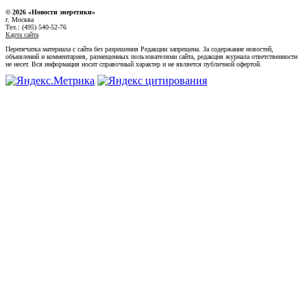
© 2026 «Новости энеретики»
г. Москва
Тел.: (495) 540-52-76
Карта сайта
Перепечатка материала с сайта без разрешения Редакции запрещена. За содержание новостей,
объявлений и комментариев, размещенных пользователями сайта, редакция журнала ответственности
не несет. Вся информация носит справочный характер и не является публичной офертой.