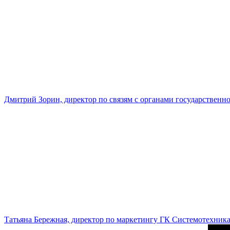
Дмитрий Зорин, директор по связям с органами государстве
Татьяна Бережная, директор по маркетингу ГК Системотехник