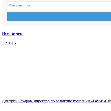
Все видео
1
2
3
4
5
Дмитрий Захаров, директор по развитию компании «Гамма-Пл