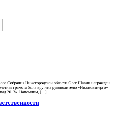
льного Собрания Нижегородской области Олег Шавин награжден
очетная грамота была вручена руководителю «Нижновэнерго»
апад 2013». Напомним, […]
ветственности