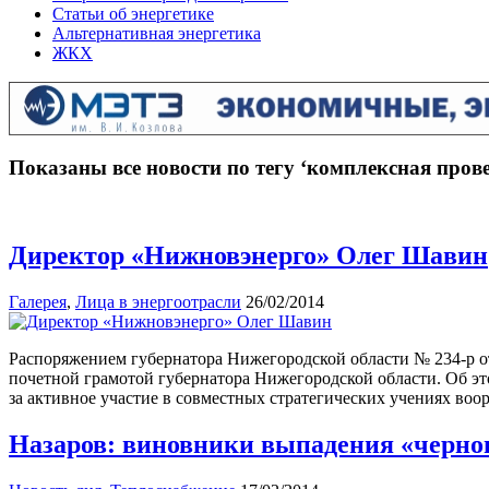
Статьи об энергетике
Альтернативная энергетика
ЖКХ
Показаны все новости по тегу ‘комплексная пров
Директор «Нижновэнерго» Олег Шавин
Галерея
,
Лица в энергоотрасли
26/02/2014
Распоряжением губернатора Нижегородской области № 234-р о
почетной грамотой губернатора Нижегородской области. Об э
за активное участие в совместных стратегических учениях во
Назаров: виновники выпадения «черног