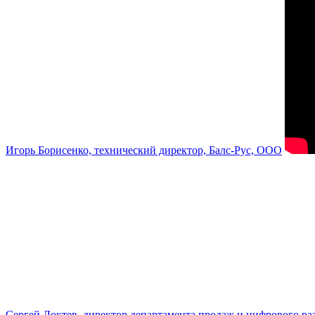
Игорь Борисенко, технический директор, Балс-Рус, ООО
Сергей Локтев, директор департамента продаж и цифрового р