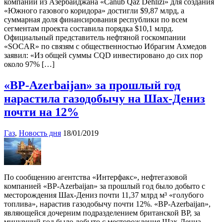
компании из Азербайджана «Canub Qaz Dehlizi» для создания
«Южного газового коридора» достигли $9,87 млрд, а
суммарная доля финансирования республики по всем
сегментам проекта составила порядка $10,1 млрд.
Официальный представитель нефтяной госкомпании
«SOCAR» по связям с общественностью Ибрагим Ахмедов
заявил: «Из общей суммы CQD инвестировано до сих пор
около 97% […]
«BP-Azerbaijan» за прошлый год
нарастила газодобычу на Шах-Дениз
почти на 12%
Газ
,
Новость дня
18/01/2019
По сообщению агентства «Интерфакс», нефтегазовой
компанией «BP-Azerbaijan» за прошлый год было добыто с
месторождения Шах-Дениз почти 11,37 млрд м³ «голубого
топлива», нарастив газодобычу почти 12%. «BP-Azerbaijan»,
являющейся дочерним подразделением британской BP, за
минувший год было добыто с месторождения Шах-Дениз