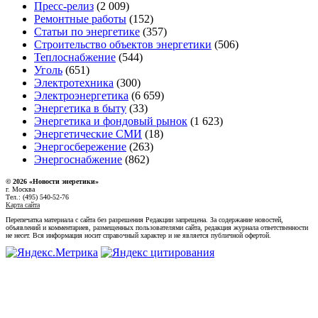
Пресс-релиз
(2 009)
Ремонтные работы
(152)
Статьи по энергетике
(357)
Строительство объектов энергетики
(506)
Теплоснабжение
(544)
Уголь
(651)
Электротехника
(300)
Электроэнергетика
(6 659)
Энергетика в быту
(33)
Энергетика и фондовый рынок
(1 623)
Энергетические СМИ
(18)
Энергосбережение
(263)
Энергоснабжение
(862)
© 2026 «Новости энеретики»
г. Москва
Тел.: (495) 540-52-76
Карта сайта
Перепечатка материала с сайта без разрешения Редакции запрещена. За содержание новостей,
объявлений и комментариев, размещенных пользователями сайта, редакция журнала ответственности
не несет. Вся информация носит справочный характер и не является публичной офертой.