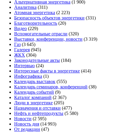
Альтернативная энергетика
(1 900)
Аналитика
(311)
Атомная энергетика
(2 223)
Безопасность объектов энергетики
(331)
Благотворительность
(20)
Видео
(229)
Вспомогательные отрасли
(320)
Выставки, конференции, новости
(3 319)
Газ
(3 645)
Галерея
(945)
ЖКХ
(304)
Законодательные акты
(184)
Интервью
(24)
Интересные факты в энергетике
(414)
Инфографика
(1)
Календарь выставок
(555)
Календарь семинаров, конференций
(38)
Календарь событий
(9)
Каталог компаний
(2 367)
Люди в энергетике
(205)
Назначения и отставки
(477)
Нефть и нефтепродукты
(5 580)
Новости
(2 595)
Новость дня
(14 993)
От редакции
(47)