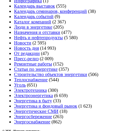
Инфографика
(1)
Календарь выставок
(555)
Календарь семинаров, конференций
(38)
Календарь событий
(9)
Каталог компаний
(2 367)
Люди в энергетике
(205)
Назначения и отставки
(477)
Нефть и нефтепродукты
(5 580)
Новости
(2 595)
Новость дня
(14 993)
От редакции
(47)
Пресс-релиз
(2 009)
Ремонтные работы
(152)
Статьи по энергетике
(357)
Строительство объектов энергетики
(506)
Теплоснабжение
(544)
Уголь
(651)
Электротехника
(300)
Электроэнергетика
(6 659)
Энергетика в быту
(33)
Энергетика и фондовый рынок
(1 623)
Энергетические СМИ
(18)
Энергосбережение
(263)
Энергоснабжение
(862)
© 2026 «Новости энеретики»