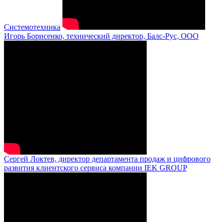
Системотехника
Игорь Борисенко, технический директор, Балс-Рус, ООО
Сергей Локтев, директор департамента продаж и цифрового
развития клиентского сервиса компании IEK GROUP