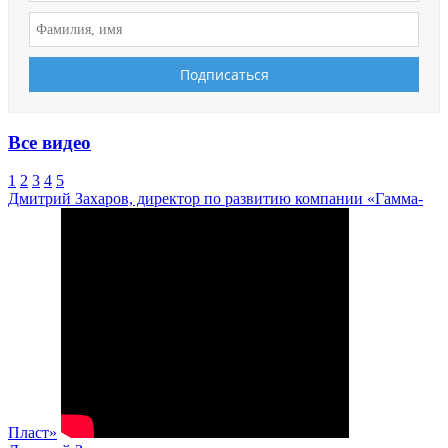
Все видео
1
2
3
4
5
Дмитрий Захаров, директор по развитию компании «Гамма-
Пласт»