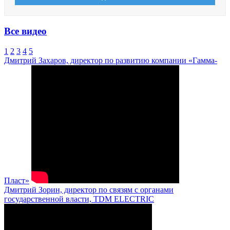
Все видео
1
2
3
4
5
Дмитрий Захаров, директор по развитию компании «Гамма-
Пласт»
Дмитрий Зорин, директор по связям с органами
государственной власти, TDM ELECTRIC