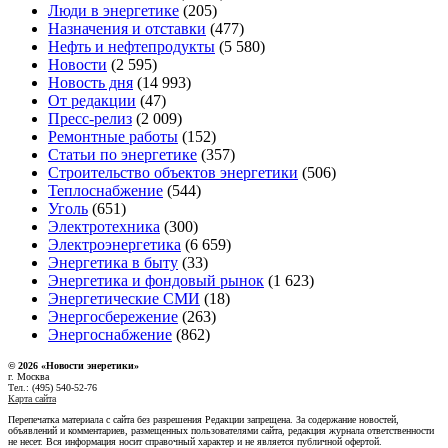
Люди в энергетике
(205)
Назначения и отставки
(477)
Нефть и нефтепродукты
(5 580)
Новости
(2 595)
Новость дня
(14 993)
От редакции
(47)
Пресс-релиз
(2 009)
Ремонтные работы
(152)
Статьи по энергетике
(357)
Строительство объектов энергетики
(506)
Теплоснабжение
(544)
Уголь
(651)
Электротехника
(300)
Электроэнергетика
(6 659)
Энергетика в быту
(33)
Энергетика и фондовый рынок
(1 623)
Энергетические СМИ
(18)
Энергосбережение
(263)
Энергоснабжение
(862)
© 2026 «Новости энеретики»
г. Москва
Тел.: (495) 540-52-76
Карта сайта
Перепечатка материала с сайта без разрешения Редакции запрещена. За содержание новостей,
объявлений и комментариев, размещенных пользователями сайта, редакция журнала ответственности
не несет. Вся информация носит справочный характер и не является публичной офертой.