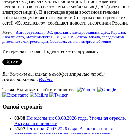
резервных дизельных электростанций. В пострадавший
регион направлено всего четыре мобильных ДЭС (дизельных
электростанции). В настоящее время восстановительные
работы осуществляют сотрудники Северных электрических
сетей «Карелэнерго», сообщают новости энергетики России.
Метки:
Выгоостровская ГЭС
,
дизельные электростанции
,
ДЭС
,
Карелия
,
Карелэнерго
,
Маткожненская ГЭС
,
МРСК Северо-Запада
,
передвижные
дизельные электростанции
,
Сосновец
,
стихия
,
энергоснабжение
Интересная статья? Поделитесь ей с друзьями:
Вы должны выполнить вход/регистрацию чтобы
комментировать
Войти
Также Вы можете войти используя:
Одной строкой
03/08
Понедельник 03.08.2026 года. Угольная отрасль.
Актуальные новости
31/07
Пятница 31.07.2026 года. Альтернативная