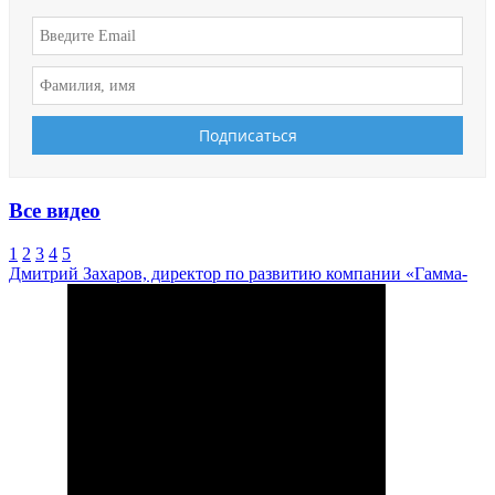
Все видео
1
2
3
4
5
Дмитрий Захаров, директор по развитию компании «Гамма-