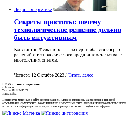
Люди в энергетике
Секреты простоты: почему
технологическое решение должно
быть интуитивным
Константин Феоктистов — эксперт в области энерго-
решений и технологического предпринимательства, с
многолетним опытом...
Четверг, 12 Октябрь 2023 /
Читать далее
© 2026 «Новости энеретики»
г. Москва
Тел.: (495) 540-52-76
Карта сайта
Перепечатка материала с сайта без разрешения Редакции запрещена. За содержание новостей,
объявлений и комментариев, размещенных пользователями сайта, редакция журнала ответственности
не несет. Вся информация носит справочный характер и не является публичной офертой.