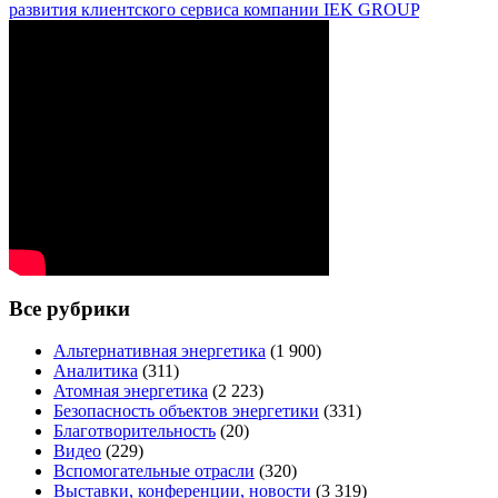
развития клиентского сервиса компании IEK GROUP
Все рубрики
Альтернативная энергетика
(1 900)
Аналитика
(311)
Атомная энергетика
(2 223)
Безопасность объектов энергетики
(331)
Благотворительность
(20)
Видео
(229)
Вспомогательные отрасли
(320)
Выставки, конференции, новости
(3 319)