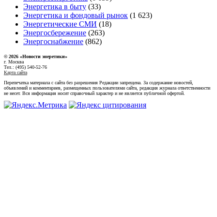
Энергетика в быту
(33)
Энергетика и фондовый рынок
(1 623)
Энергетические СМИ
(18)
Энергосбережение
(263)
Энергоснабжение
(862)
© 2026 «Новости энеретики»
г. Москва
Тел.: (495) 540-52-76
Карта сайта
Перепечатка материала с сайта без разрешения Редакции запрещена. За содержание новостей,
объявлений и комментариев, размещенных пользователями сайта, редакция журнала ответственности
не несет. Вся информация носит справочный характер и не является публичной офертой.