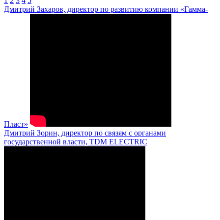
1
2
3
4
5
Дмитрий Захаров, директор по развитию компании «Гамма-
Пласт»
Дмитрий Зорин, директор по связям с органами
государственной власти, TDM ELECTRIC