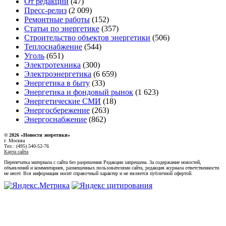
От редакции
(47)
Пресс-релиз
(2 009)
Ремонтные работы
(152)
Статьи по энергетике
(357)
Строительство объектов энергетики
(506)
Теплоснабжение
(544)
Уголь
(651)
Электротехника
(300)
Электроэнергетика
(6 659)
Энергетика в быту
(33)
Энергетика и фондовый рынок
(1 623)
Энергетические СМИ
(18)
Энергосбережение
(263)
Энергоснабжение
(862)
© 2026 «Новости энеретики»
г. Москва
Тел.: (495) 540-52-76
Карта сайта
Перепечатка материала с сайта без разрешения Редакции запрещена. За содержание новостей,
объявлений и комментариев, размещенных пользователями сайта, редакция журнала ответственности
не несет. Вся информация носит справочный характер и не является публичной офертой.