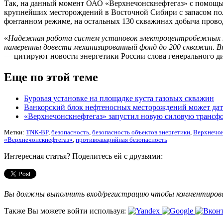
Так, на данный момент ОАО «Верхнечонскнефтегаз» с помощью
крупнейших месторождений в Восточной Сибири с запасом пол
фонтанном режиме, на остальных 130 скважинах добыча пров
«
Надежная работа систем установок электроцентробежных на
намеренны довести механизированный фонд до 200 скважин. В
— цитируют новости энергетики России слова генерального д
Еще по этой теме
Буровая установке на площадке куста газовых скважин
Ванкорский блок нефтеносных месторождений может дат
«Верхнечонскнефтегаз» запустил новую силовую транс
Метки:
TNK-BP
,
безопасность
,
безопасность объектов энергетики
,
Верхнечон
«Верхнечонскнефтегаз»
,
противоаварийная безопасность
Интересная статья? Поделитесь ей с друзьями:
Вы должны выполнить вход/регистрацию чтобы комментиро
Также Вы можете войти используя: