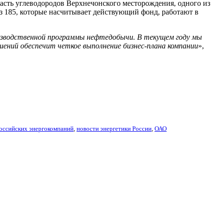
сть углеводородов Верхнечонского месторождения, одного из
з 185, которые насчитывает действующий фонд, работают в
изводственной программы нефтедобычи. В текущем году мы
ений обеспечит четкое выполнение бизнес-плана компании
»,
оссийских энергокомпаний
,
новости энергетики России
,
ОАО