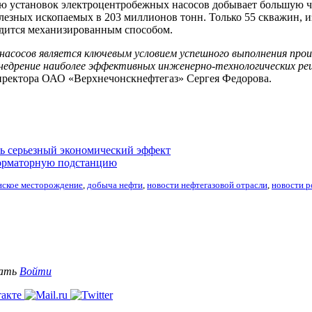
 установок электроцентробежных насосов добывает большую ча
езных ископаемых в 203 миллионов тонн. Только 55 скважин, и
одится механизированным способом.
сосов является ключевым условием успешного выполнения про
недрение наиболее эффективных инженерно-технологических реш
иректора ОАО «Верхнечонскнефтегаз» Сергея Федорова.
ь серьезный экономический эффект
форматорную подстанцию
ское месторождение
,
добыча нефти
,
новости нефтегазовой отрасли
,
новости р
вать
Войти