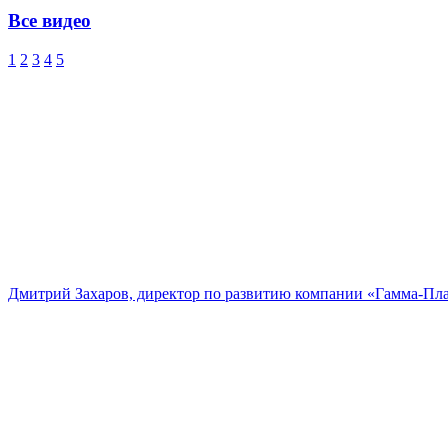
Все видео
1
2
3
4
5
Дмитрий Захаров, директор по развитию компании «Гамма-Пл