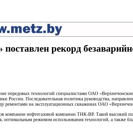
 поставлен рекорд безаварий
ие передовых технологий специалистами ОАО «Верхнечонскнеф
ки России. Последовательная политика руководства, направле
ду ремонтами на эксплуатационных скважинах ОАО «Верхнечонс
ов компании нефтегазовой компании ТНК-ВР. Такой высокий пок
, оптимальным режимом использования технологий, а также бла