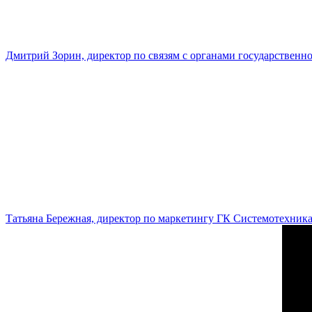
Дмитрий Зорин, директор по связям с органами государстве
Татьяна Бережная, директор по маркетингу ГК Системотехник