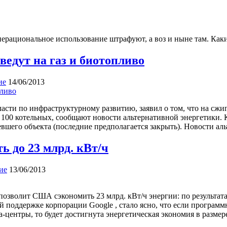
нерациональное использование штрафуют, а воз и ныне там. Как
едут на газ и биотопливо
ие
14/06/2013
ласти по инфраструктурному развитию, заявил о том, что на сж
ны 100 котельных, сообщают новости альтернативной энергетики
вшего объекта (последние предполагается закрыть). Новости ал
 до 23 млрд. кВт/ч
ие
13/06/2013
озволит США сэкономить 23 млрд. кВт/ч энергии: по результат
 поддержке корпорации Google , стало ясно, что если программ
-центры, то будет достигнута энергетическая экономия в размер