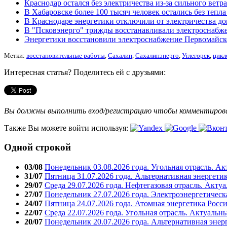
Краснодар остался без электричества из-за сильного ветра
В Хабаровске более 100 тысяч человек остались без тепла
В Краснодаре энергетики отключили от электричества 
В "Псковэнерго" трижды восстанавливали электроснабже
Энергетики восстановили электроснабжение Первомайск
Метки:
восстановительные работы
,
Сахалин
,
Сахалинэнерго
,
Углегорск
,
цикл
Интересная статья? Поделитесь ей с друзьями:
Вы должны выполнить вход/регистрацию чтобы комментиро
Также Вы можете войти используя:
Одной строкой
03/08
Понедельник 03.08.2026 года. Угольная отрасль. А
31/07
Пятница 31.07.2026 года. Альтернативная энергети
29/07
Среда 29.07.2026 года. Нефтегазовая отрасль. Акту
27/07
Понедельник 27.07.2026 года. Электроэнергетическ
24/07
Пятница 24.07.2026 года. Атомная энергетика Росс
22/07
Среда 22.07.2026 года. Угольная отрасль. Актуальн
20/07
Понедельник 20.07.2026 года. Альтернативная энер