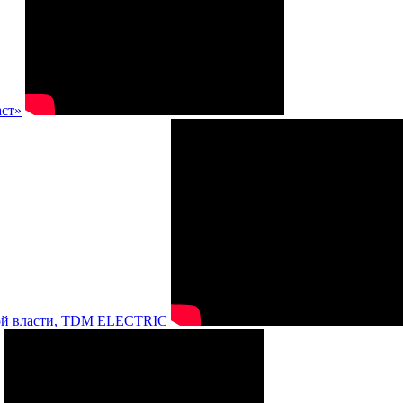
аст»
нной власти, TDM ELECTRIC