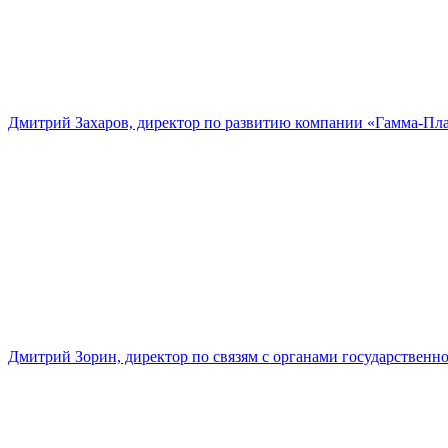
Дмитрий Захаров, директор по развитию компании «Гамма-Пл
Дмитрий Зорин, директор по связям с органами государстве