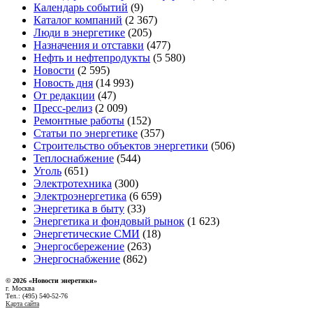
Календарь событий
(9)
Каталог компаний
(2 367)
Люди в энергетике
(205)
Назначения и отставки
(477)
Нефть и нефтепродукты
(5 580)
Новости
(2 595)
Новость дня
(14 993)
От редакции
(47)
Пресс-релиз
(2 009)
Ремонтные работы
(152)
Статьи по энергетике
(357)
Строительство объектов энергетики
(506)
Теплоснабжение
(544)
Уголь
(651)
Электротехника
(300)
Электроэнергетика
(6 659)
Энергетика в быту
(33)
Энергетика и фондовый рынок
(1 623)
Энергетические СМИ
(18)
Энергосбережение
(263)
Энергоснабжение
(862)
© 2026 «Новости энеретики»
г. Москва
Тел.: (495) 540-52-76
Карта сайта