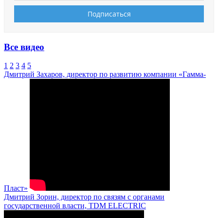
Все видео
1
2
3
4
5
Дмитрий Захаров, директор по развитию компании «Гамма-
Пласт»
Дмитрий Зорин, директор по связям с органами
государственной власти, TDM ELECTRIC