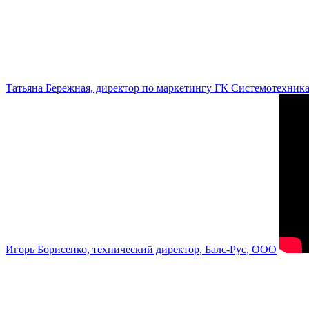
Татьяна Бережная, директор по маркетингу ГК Системотехник
Игорь Борисенко, технический директор, Балс-Рус, ООО