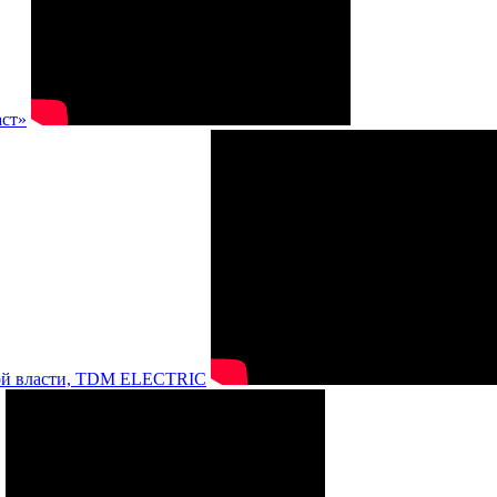
аст»
нной власти, TDM ELECTRIC