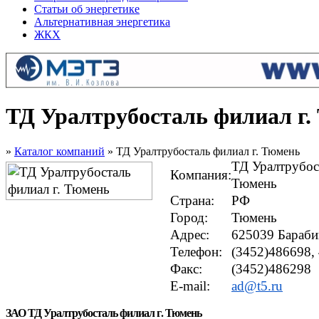
Статьи об энергетике
Альтернативная энергетика
ЖКХ
ТД Уралтрубосталь филиал г.
»
Каталог компаний
» ТД Уралтрубосталь филиал г. Тюмень
ТД Уралтрубост
Компания:
Тюмень
Страна:
РФ
Город:
Тюмень
Адрес:
625039 Бараби
Телефон:
(3452)486698,
Факс:
(3452)486298
E-mail:
ad@t5.ru
ЗАО ТД Уралтрубосталь филиал г. Тюмень