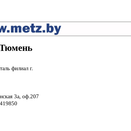
 Тюмень
аль филиал г.
нская 3а, оф.207
 419850