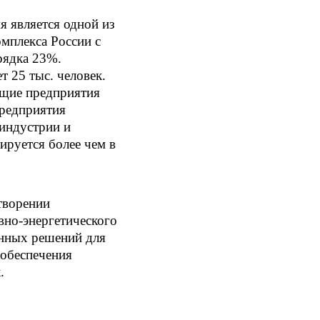
я является одной из
мплекса России с
рядка 23%.
 25 тыс. человек.
щие предприятия
предприятия
 индустрии и
ируется более чем в
творении
вно-энергетического
анных решений для
 обеспечения
.