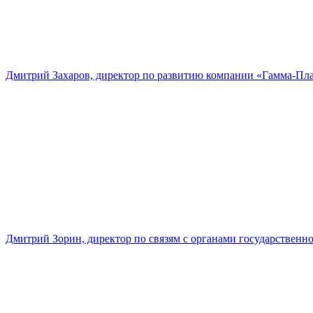
Дмитрий Захаров, директор по развитию компании «Гамма-Пл
Дмитрий Зорин, директор по связям с органами государстве