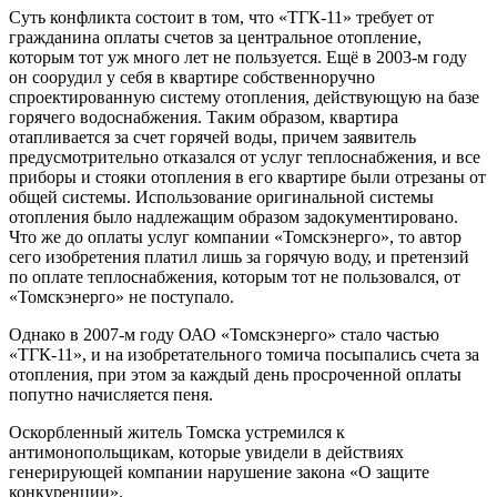
Суть конфликта состоит в том, что «ТГК-11» требует от
гражданина оплаты счетов за центральное отопление,
которым тот уж много лет не пользуется. Ещё в 2003-м году
он соорудил у себя в квартире собственноручно
спроектированную систему отопления, действующую на базе
горячего водоснабжения. Таким образом, квартира
отапливается за счет горячей воды, причем заявитель
предусмотрительно отказался от услуг теплоснабжения, и все
приборы и стояки отопления в его квартире были отрезаны от
общей системы. Использование оригинальной системы
отопления было надлежащим образом задокументировано.
Что же до оплаты услуг компании «Томскэнерго», то автор
сего изобретения платил лишь за горячую воду, и претензий
по оплате теплоснабжения, которым тот не пользовался, от
«Томскэнерго» не поступало.
Однако в 2007-м году ОАО «Томскэнерго» стало частью
«ТГК-11», и на изобретательного томича посыпались счета за
отопления, при этом за каждый день просроченной оплаты
попутно начисляется пеня.
Оскорбленный житель Томска устремился к
антимонопольщикам, которые увидели в действиях
генерирующей компании нарушение закона «О защите
конкуренции».