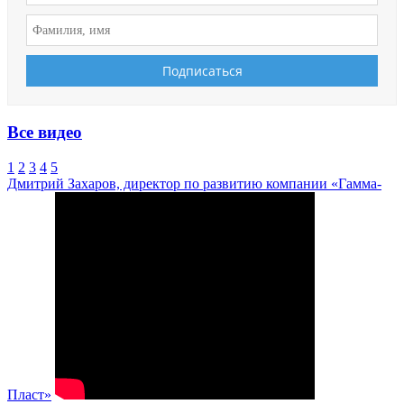
Все видео
1
2
3
4
5
Дмитрий Захаров, директор по развитию компании «Гамма-
Пласт»