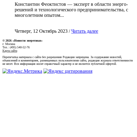
Константин Феоктистов — эксперт в области энерго-
решений и технологического предпринимательства, с
многолетним опытом...
Четверг, 12 Октябрь 2023 /
Читать далее
© 2026 «Новости энеретики»
г. Москва
Тел.: (495) 540-52-76
Карта сайта
Перепечатка материала с сайта без разрешения Редакции запрещена. За содержание новостей,
объявлений и комментариев, размещенных пользователями сайта, редакция журнала ответственности
не несет. Вся информация носит справочный характер и не является публичной офертой.