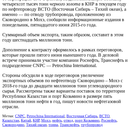
четырехсот тысяч тонн
черного золота
в КНР в текущем году
по нефтепроводу ВСТО (Восточная Сибирь – Тихий океан), а
именно — по отводу трубопровода, проложенному из
Сковородино в Мохэ, сообщили информационные издания в
понедельник, пятнадцатого июня 2015-го года.
Суммарный объем экспорта, таким образом, составит в этом
году шестнадцать миллионов тонн.
Дополнение к контракту оформилось в рамках переговоров,
которые прошли пятого июня нынешнего года. В деловой
встрече принимали участие компании Роснефть, Транснефть и
подразделение CNPC — Petrochina International.
Стороны обсудили в ходе переговоров увеличение
экспортных объемов по нефтеотводу Сковородино – Мохэ с
2018-го года до двадцати миллионов тонн углеводородного
сырья. Рассмотрены также варианты поставок по территории
Республики Казахстан и порт Козьмино в размере пять
миллионов тонн нефти в год, пишут новости нефтегазовой
отрасли.
Метки:
CNPC
,
Petrochina International
,
Восточная Сибирь
,
ВСТО
,
Казахстан
,
Китай
,
КНР
,
Мохэ
,
нефть
,
отвод
,
порт Козьмино
,
Роснефть
,
Сковородино
,
Тихий океан
,
тонна
,
Транснефть
,
трубопровод