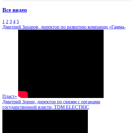
Все видео
1
2
3
4
5
Дмитрий Захаров, директор по развитию компании «Гамма-
Пласт»
Дмитрий Зорин, директор по связям с органами
государственной власти, TDM ELECTRIC