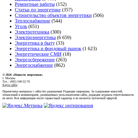
Ремонтные работы
(152)
Статьи по энергетике
(357)
Строительство объектов энергетики
(506)
Теплоснабжение
(544)
Уголь
(651)
Электротехника
(300)
Электроэнергетика
(6 659)
Энергетика в быту
(33)
Энергетика и фондовый рынок
(1 623)
Энергетические СМИ
(18)
Энергосбережение
(263)
Энергоснабжение
(862)
© 2026 «Новости энеретики»
г. Москва
Тел.: (495) 540-52-76
Карта сайта
Перепечатка материала с сайта без разрешения Редакции запрещена. За содержание новостей,
объявлений и комментариев, размещенных пользователями сайта, редакция журнала ответственности
не несет. Вся информация носит справочный характер и не является публичной офертой.