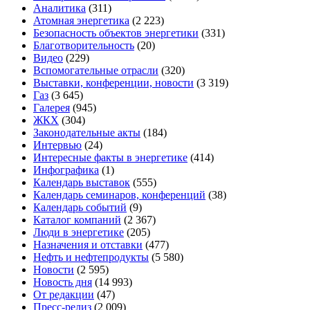
Аналитика
(311)
Атомная энергетика
(2 223)
Безопасность объектов энергетики
(331)
Благотворительность
(20)
Видео
(229)
Вспомогательные отрасли
(320)
Выставки, конференции, новости
(3 319)
Газ
(3 645)
Галерея
(945)
ЖКХ
(304)
Законодательные акты
(184)
Интервью
(24)
Интересные факты в энергетике
(414)
Инфографика
(1)
Календарь выставок
(555)
Календарь семинаров, конференций
(38)
Календарь событий
(9)
Каталог компаний
(2 367)
Люди в энергетике
(205)
Назначения и отставки
(477)
Нефть и нефтепродукты
(5 580)
Новости
(2 595)
Новость дня
(14 993)
От редакции
(47)
Пресс-релиз
(2 009)