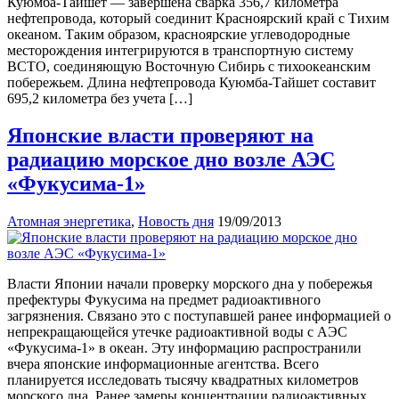
Куюмба-Тайшет — завершена сварка 356,7 километра
нефтепровода, который соединит Красноярский край с Тихим
океаном. Таким образом, красноярские углеводородные
месторождения интегрируются в транспортную систему
ВСТО, соединяющую Восточную Сибирь с тихоокеанским
побережьем. Длина нефтепровода Куюмба-Тайшет составит
695,2 километра без учета […]
Японские власти проверяют на
радиацию морское дно возле АЭС
«Фукусима-1»
Атомная энергетика
,
Новость дня
19/09/2013
Власти Японии начали проверку морского дна у побережья
префектуры Фукусима на предмет радиоактивного
загрязнения. Связано это с поступавшей ранее информацией о
непрекращающейся утечке радиоактивной воды с АЭС
«Фукусима-1» в океан. Эту информацию распространили
вчера японские информационные агентства. Всего
планируется исследовать тысячу квадратных километров
морского дна. Ранее замеры концентрации радиоактивных