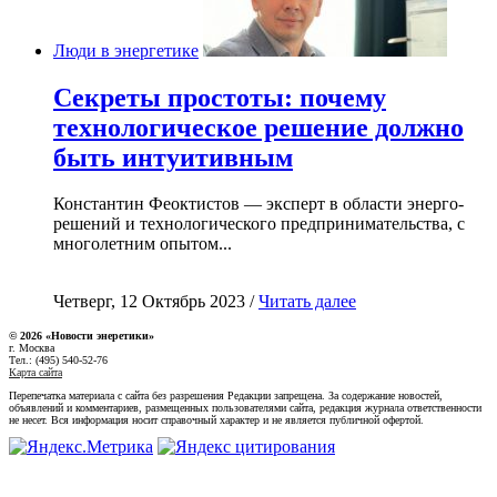
Люди в энергетике
Секреты простоты: почему
технологическое решение должно
быть интуитивным
Константин Феоктистов — эксперт в области энерго-
решений и технологического предпринимательства, с
многолетним опытом...
Четверг, 12 Октябрь 2023 /
Читать далее
© 2026 «Новости энеретики»
г. Москва
Тел.: (495) 540-52-76
Карта сайта
Перепечатка материала с сайта без разрешения Редакции запрещена. За содержание новостей,
объявлений и комментариев, размещенных пользователями сайта, редакция журнала ответственности
не несет. Вся информация носит справочный характер и не является публичной офертой.