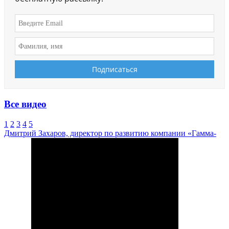
Все видео
1
2
3
4
5
Дмитрий Захаров, директор по развитию компании «Гамма-