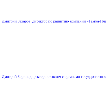
Дмитрий Захаров, директор по развитию компании «Гамма-Пл
Дмитрий Зорин, директор по связям с органами государстве