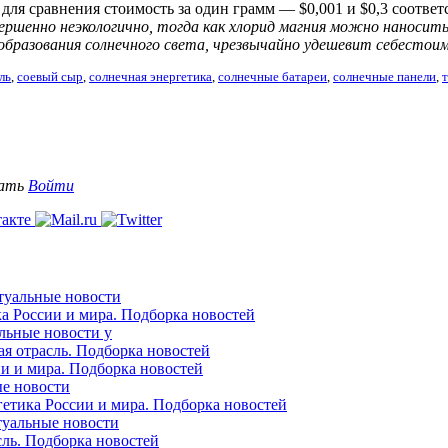
 для сравнения стоимость за один грамм — $0,001 и $0,3 соотв
вершенно неэкологично, тогда как хлорид магния можно наносить
еобразования солнечного света, чрезвычайно удешевит себесто
ль
,
соевый сыр
,
солнечная энергетика
,
солнечные батареи
,
солнечные панели
,
вать
Войти
ктуальные новости
ка России и мира. Подборка новостей
альные новости у
ая отрасль. Подборка новостей
ии и мира. Подборка новостей
ые новости
гетика России и мира. Подборка новостей
ктуальные новости
сль. Подборка новостей