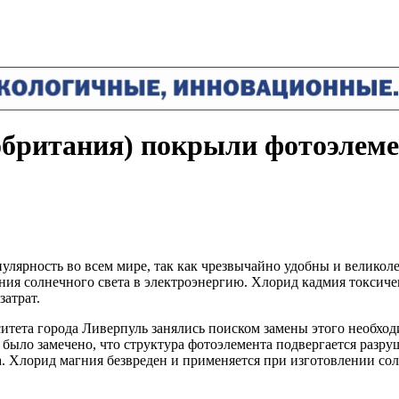
обритания) покрыли фотоэлем
лярность во всем мире, так как чрезвычайно удобны и великол
ия солнечного света в электроэнергию. Хлорид кадмия токсиче
затрат.
итета города Ливерпуль занялись поиском замены этого необхо
 было замечено, что структура фотоэлемента подвергается разр
. Хлорид магния безвреден и применяется при изготовлении соли