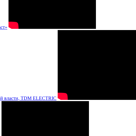
аст»
нной власти, TDM ELECTRIC