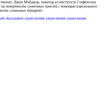
етственно. Джон Мэйджор, новатор из института Стефенсона
 на поверхность солнечных панелей с помощью аэрозольного
имость солнечных батарей
«.
тофу
,
фотоэлемент
,
хлорид кадмия
,
хлорид магния
,
хлорид натрия