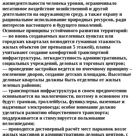
жизнедеятельности человека уровня, ограничивало
негативное воздействие хозяйственной и другой
деятельности на окружающую среду, а также охрану и
рациональное использование природных ресурсов, ради
интересов настоящего и будущего поколений.
Основные принципы устойчивого развития территорий:
— во вновь создаваемых населенных пунктах или
городских кварталах возводится гуманная этажность
жилых объектов (не превышая 5 этажей), планы
учитывают создание комфортной транспортной
инфраструктуры, легкодоступность административных,
социальных учреждений, деловых и торговых центров;
— проведение застройки ведется по ячеечному принципу –
озеленение дворов, создание детских площадок. Высотные
деловые кварталы должны быть отделены от жилых
зеленых районов;
— транспортная инфраструктура в своем предпочтении
основывается на экологичности, поэтому в основном это
будут: трамваи, троллейбусы, фуникулеры, наземные и
надземные электропоезда; особое внимание должно
уделяться развитию общественного транспорта;
поддерживается и стимулируется пользование
велосипедами;
— проводится достоверный расчёт мест парковок возле
жилых массивов и административно-деловых центров, с