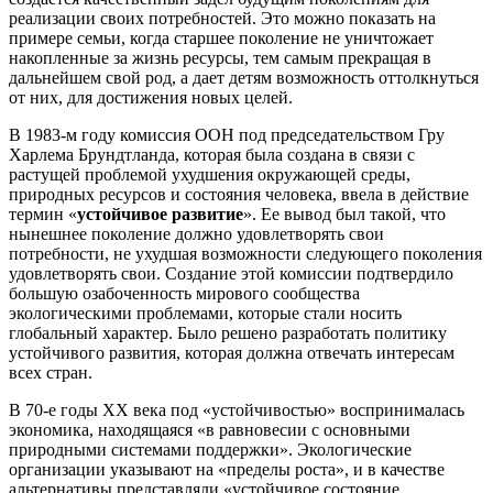
реализации своих потребностей. Это можно показать на
примере семьи, когда старшее поколение не уничтожает
накопленные за жизнь ресурсы, тем самым прекращая в
дальнейшем свой род, а дает детям возможность оттолкнуться
от них, для достижения новых целей.
В 1983-м году комиссия ООН под председательством Гру
Харлема Брундтланда, которая была создана в связи с
растущей проблемой ухудшения окружающей среды,
природных ресурсов и состояния человека, ввела в действие
термин «
устойчивое развитие
». Ее вывод был такой, что
нынешнее поколение должно удовлетворять свои
потребности, не ухудшая возможности следующего поколения
удовлетворять свои. Создание этой комиссии подтвердило
большую озабоченность мирового сообщества
экологическими проблемами, которые стали носить
глобальный характер. Было решено разработать политику
устойчивого развития, которая должна отвечать интересам
всех стран.
В 70-е годы ХХ века под «устойчивостью» воспринималась
экономика, находящаяся «в равновесии с основными
природными системами поддержки». Экологические
организации указывают на «пределы роста», и в качестве
альтернативы представляли «устойчивое состояние