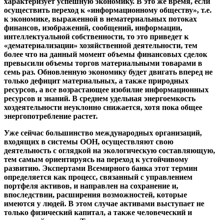
характеризует успешную экономику. В это же время, если
осуществить переход к «информационному обществу», т.е.
к экономике, выраженной в нематериальных потоках
финансов, изображений, сообщений, информации,
интеллектуальной собственности, то это приведет к
«дематериализации» хозяйственной деятельности, тем
более что на данный момент объемы финансовых сделок
превысили объемы торгов материальными товарами в
семь раз. Обновленную экономику будет двигать вперед не
только дефицит материальных, а также природных
ресурсов, а все возрастающее изобилие информационных
ресурсов и знаний. В среднем удельная энергоемкость
хоздеятельности неуклонно снижается, хотя пока общее
энергопотребление растет.
Уже сейчас большинство международных организаций,
входящих в системы ООН, осуществляют свою
деятельность с оглядкой на экологическую составляющую,
тем самым ориентируясь на переход к устойчивому
развитию. Экспертами Всемирного банка этот термин
определяется как процесс, связанный с управлением
портфеля активов, и направлен на сохранение и,
впоследствии, расширения возможностей, которые
имеются у людей. В этом случае активами выступает не
только физический капитал, а также человеческий и