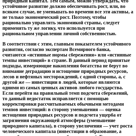
природный капитал. Тем самым, можно утверждать, что
устойчивое развитие должно обеспечивать рост, или, во
всяком случае, не уменьшать во времени все эти активы, а
не только экономический рост. Поэтому, чтобы
рационально управлять экономикой страны, следует
применять ту же логику, что используется при
рациональном управлении личной собственностью.
В соответствии с этим, главным показателем устойчивого
развития, согласно экспертам Всемирного банка,
считаются «истинные нормы сбережения» или «истинные
темпы инвестиций» в стране. В данный период принятые
подходы, измеряющие накопления богатства не берут во
внимание деградацию и истощение природных ресурсов,
лесов и нефтяных месторождений, с одной стороны, а, с
другой же — инвестиции в людей, которые являются
одними из самых ценных активов любого государства.
Если перейти на правильный темп подсчета сбережений,
то данный недостаток исправляется с помощью
корректировки рассчитываемых обычными методами
темпов инвестиций: в сторону уменьшения — оценка
истощения природных ресурсов и подсчета ущерба от
загрязнения окружающей атмосферы (уменьшение
природного капитала), в сторону увеличения — учет роста
человеческого капитала (инвестиции в образование, а