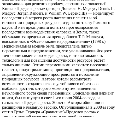
экономики» для решения проблем, связанных с экологией.
Книга «Пределы роста» (авторы Донелла H. Медоус, Dennis L.
Медоус, Jørgen Randers, и William W. Беренс III) — моделирует
последствия быстрого роста населения планеты и об
истощении природных ресурсов, издана по заказу Римского
клуба. В ней предпринята попытка прогнозирования
последствий взаимодействия человека и Земли, также
обсуждаются предсказания преподобного Т. Р. Мальтуса,
высказанных в «Эссе о законе народонаселения» (1798 г.).
Первоначальная модель была представлена пятью
переменными в предположении, что увеличивающийся рост
точно описывает свою модель роста, и что возможность
технологий для повышения доступности ресурсов растет
только линейно. Этими переменными являются: население
планеты, индустриализация, производство продовольствия,
загрязнение окружающего пространства и истощение
природных ресурсов. Авторы хотели рассмотреть
возможность создания некого устойчивого обратного
шаблона, достичь которого можно путем изменения
неуклонного роста среди переменных. Обновленный вариант
книги, был выпущен в свет 1 -го июня 2004-го года, и
назывался «Пределы роста: 30-лет». Авторы обновили и
расширили начальную версию. Опубликованная в 2008-м году
статья Грэма Тернера «Сравнение`»Пределов роста» с
тридцатилетней реальностью», в которой он решил