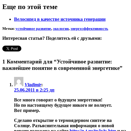
Еще по этой теме
Велосипед в качестве источника генерации
Метки:
устойчивое развитие
,
экология
,
энергоэффективность
Интересная статья? Поделитесь ей с друзьями:
1 Комментарий для
“Устойчивое развитие:
важнейшее понятие в современной энергетике”
Vladimir
:
25.06.2011 в 2:25 дп
Все много говорят о будущем энергетики!
Но по настоящему будущее никого не волнует.
Вот пример.
Сделано открытие о термоядерном синтезе на
Солнце. Разъяснительная информация о новой
версии изложена на сайте
http://n-t.ru/tp/ie/ts.htm
и на