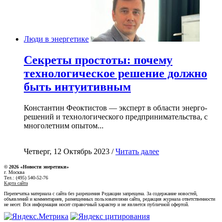
Люди в энергетике
Секреты простоты: почему
технологическое решение должно
быть интуитивным
Константин Феоктистов — эксперт в области энерго-
решений и технологического предпринимательства, с
многолетним опытом...
Четверг, 12 Октябрь 2023 /
Читать далее
© 2026 «Новости энеретики»
г. Москва
Тел.: (495) 540-52-76
Карта сайта
Перепечатка материала с сайта без разрешения Редакции запрещена. За содержание новостей,
объявлений и комментариев, размещенных пользователями сайта, редакция журнала ответственности
не несет. Вся информация носит справочный характер и не является публичной офертой.