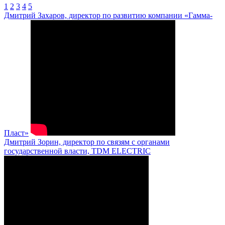
1
2
3
4
5
Дмитрий Захаров, директор по развитию компании «Гамма-
Пласт»
Дмитрий Зорин, директор по связям с органами
государственной власти, TDM ELECTRIC