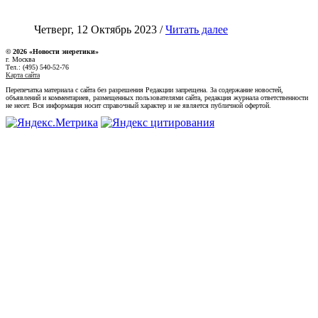
Четверг, 12 Октябрь 2023 /
Читать далее
© 2026 «Новости энеретики»
г. Москва
Тел.: (495) 540-52-76
Карта сайта
Перепечатка материала с сайта без разрешения Редакции запрещена. За содержание новостей,
объявлений и комментариев, размещенных пользователями сайта, редакция журнала ответственности
не несет. Вся информация носит справочный характер и не является публичной офертой.