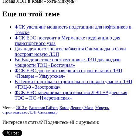
Новая ЛЭП в Коми «Ухта-Микунь»
Еще по этой теме
ФСК увеличит мощность подстанции для нефтяников в
Томске
ФСК ЕЭС построит в Мурманске подстанцию для
транспортного узла
Для надежного энергоснабжения Олимпиады в Сочи
построят новую ЛЭП
Во Владивостоке построят новые ЛЭП для выдачи
мощности ТЭЦ «Восточная»
ФСК ЕЭС досрочно завершила строительство ЛЭП
«Помары – Удмуртская»
В Перми стартовало строительство нового участка ЛЭП
«ТЭЦ-9 - Заостровка»
ФСК ЕЭС завершила строительство ЛЭП «Адлерская
ТЭС – ПС «Имеретинская»
Метки:
2013 г.
,
Вячеслав Гайзер
,
Коми
,
Леонид Мазо
,
Микунь
,
строительство ЛЭП
,
Сыктывкар
Интересная статья? Поделитесь ей с друзьями: