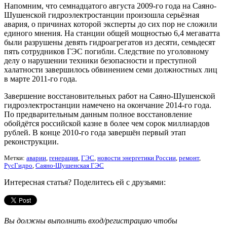
Напомним, что семнадцатого августа 2009-го года на Саяно-
Шушенской гидроэлектростанции произошла серьёзная
авария, о причинах которой эксперты до сих пор не сложили
единого мнения. На станции общей мощностью 6,4 мегаватта
были разрушены девять гидроагрегатов из десяти, семьдесят
пять сотрудников ГЭС погибли. Следствие по уголовному
делу о нарушении техники безопасности и преступной
халатности завершилось обвинением семи должностных лиц
в марте 2011-го года.
Завершение восстановительных работ на Саяно-Шушенской
гидроэлектростанции намечено на окончание 2014-го года.
По предварительным данным полное восстановление
обойдётся российской казне в более чем сорок миллиардов
рублей. В конце 2010-го года завершён первый этап
реконструкции.
Метки:
аварии
,
генерация
,
ГЭС
,
новости энергетики России
,
ремонт
,
РусГидро
,
Саяно-Шушенская ГЭС
Интересная статья? Поделитесь ей с друзьями:
Вы должны выполнить вход/регистрацию чтобы