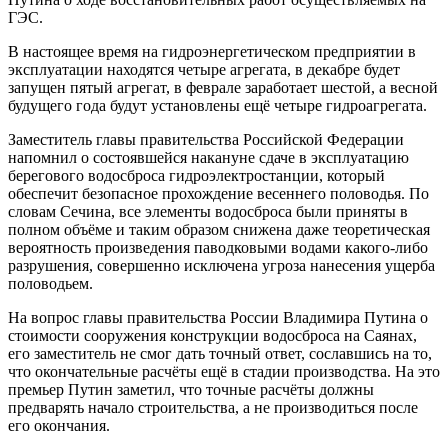
ГЭС.
В настоящее время на гидроэнергетическом предприятии в
эксплуатации находятся четыре агрегата, в декабре будет
запущен пятый агрегат, в феврале заработает шестой, а весной
будущего года будут установлены ещё четыре гидроагрегата.
Заместитель главы правительства Российской Федерации
напомнил о состоявшейся накануне сдаче в эксплуатацию
берегового водосброса гидроэлектростанции, который
обеспечит безопасное прохождение весеннего половодья. По
словам Сечина, все элементы водосброса были приняты в
полном объёме и таким образом снижена даже теоретическая
вероятность произведения паводковыми водами какого-либо
разрушения, совершенно исключена угроза нанесения ущерба
половодьем.
На вопрос главы правительства России Владимира Путина о
стоимости сооружения конструкции водосброса на Саянах,
его заместитель не смог дать точный ответ, сославшись на то,
что окончательные расчёты ещё в стадии производства. На это
премьер Путин заметил, что точные расчёты должны
предварять начало строительства, а не производиться после
его окончания.