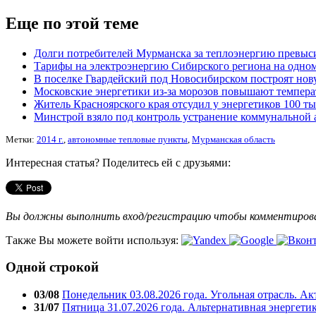
Еще по этой теме
Долги потребителей Мурманска за теплоэнергию превыси
Тарифы на электроэнергию Сибирского региона на одном
В поселке Гвардейский под Новосибирском построят но
Московские энергетики из-за морозов повышают темпера
Житель Красноярского края отсудил у энергетиков 100 ты
Минстрой взяло под контроль устранение коммунальной 
Метки:
2014 г.
,
автономные тепловые пункты
,
Мурманская область
Интересная статья? Поделитесь ей с друзьями:
Вы должны выполнить вход/регистрацию чтобы комментиро
Также Вы можете войти используя:
Одной строкой
03/08
Понедельник 03.08.2026 года. Угольная отрасль. А
31/07
Пятница 31.07.2026 года. Альтернативная энергети