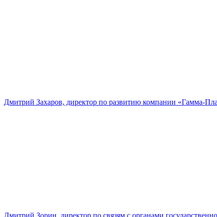
Дмитрий Захаров, директор по развитию компании «Гамма-Пл
Дмитрий Зорин, директор по связям с органами государстве