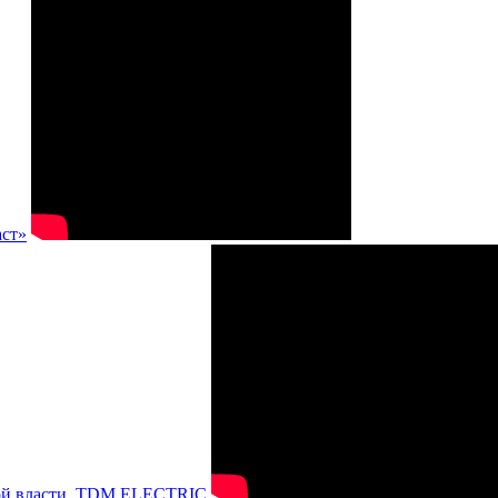
аст»
нной власти, TDM ELECTRIC