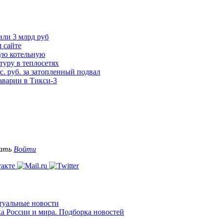
ли 3 млрд руб
 сайте
вую котельную
туру в теплосетях
с. руб. за затопленный подвал
аварии в Тикси-3
вать
Войти
ктуальные новости
ка России и мира. Подборка новостей