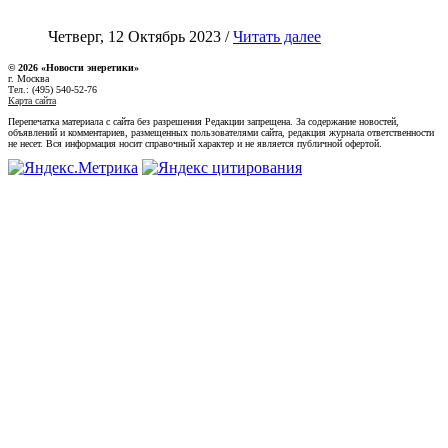
Четверг, 12 Октябрь 2023 /
Читать далее
© 2026 «Новости энеретики»
г. Москва
Тел.: (495) 540-52-76
Карта сайта
Перепечатка материала с сайта без разрешения Редакции запрещена. За содержание новостей,
объявлений и комментариев, размещенных пользователями сайта, редакция журнала ответственности
не несет. Вся информация носит справочный характер и не является публичной офертой.