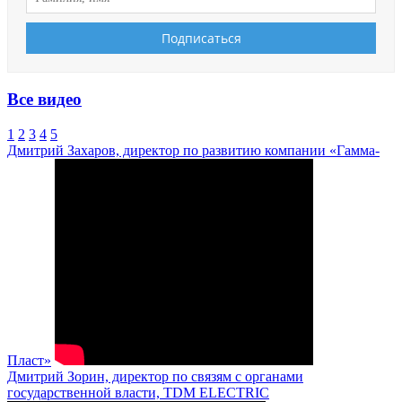
Все видео
1
2
3
4
5
Дмитрий Захаров, директор по развитию компании «Гамма-
Пласт»
Дмитрий Зорин, директор по связям с органами
государственной власти, TDM ELECTRIC