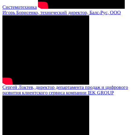
Системотехника
Игорь Борисенко, технический директор, Балс-Рус, ООО
Сергей Локтев, директор департамента продаж и цифрового
развития клиентского сервиса компании IEK GROUP