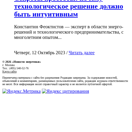
технологическое решение должно
быть интуитивным
Константин Феоктистов — эксперт в области энерго-
решений и технологического предпринимательства, с
многолетним опытом...
Четверг, 12 Октябрь 2023 /
Читать далее
© 2026 «Новости энеретики»
г. Москва
Тел.: (495) 540-52-76
Карта сайта
Перепечатка материала с сайта без разрешения Редакции запрещена. За содержание новостей,
объявлений и комментариев, размещенных пользователями сайта, редакция журнала ответственности
не несет. Вся информация носит справочный характер и не является публичной офертой.