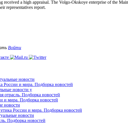
 received a high appraisal. The Volgo-Okskoye enterprise of the Main
eir representatives report.
вать
Войти
ктуальные новости
ка России и мира. Подборка новостей
альные новости у
ая отрасль. Подборка новостей
ии и мира. Подборка новостей
ые новости
гетика России и мира. Подборка новостей
ктуальные новости
сль. Подборка новостей