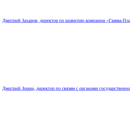
Дмитрий Захаров, директор по развитию компании «Гамма-Пл
Дмитрий Зорин, директор по связям с органами государстве