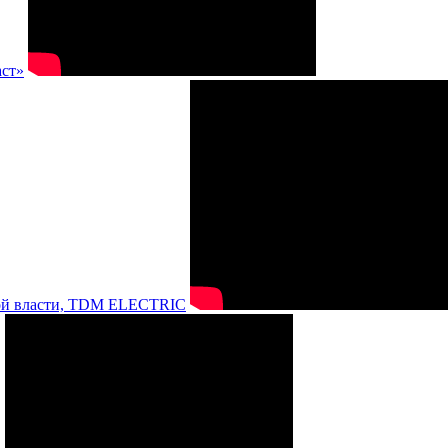
аст»
нной власти, TDM ELECTRIC