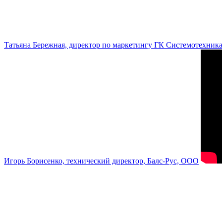
Татьяна Бережная, директор по маркетингу ГК Системотехник
Игорь Борисенко, технический директор, Балс-Рус, ООО