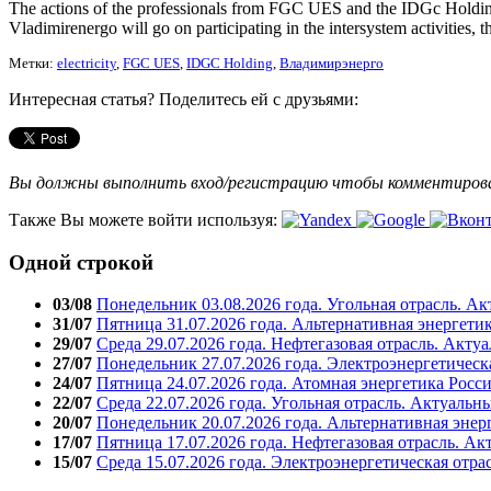
The actions of the professionals from FGC UES and the IDGc Holding
Vladimirenergo will go on participating in the intersystem activities, th
Метки:
electricity
,
FGC UES
,
IDGC Holding
,
Владимирэнерго
Интересная статья? Поделитесь ей с друзьями:
Вы должны выполнить вход/регистрацию чтобы комментиро
Также Вы можете войти используя:
Одной строкой
03/08
Понедельник 03.08.2026 года. Угольная отрасль. А
31/07
Пятница 31.07.2026 года. Альтернативная энергети
29/07
Среда 29.07.2026 года. Нефтегазовая отрасль. Акту
27/07
Понедельник 27.07.2026 года. Электроэнергетическ
24/07
Пятница 24.07.2026 года. Атомная энергетика Росс
22/07
Среда 22.07.2026 года. Угольная отрасль. Актуальн
20/07
Понедельник 20.07.2026 года. Альтернативная энер
17/07
Пятница 17.07.2026 года. Нефтегазовая отрасль. А
15/07
Среда 15.07.2026 года. Электроэнергетическая отра