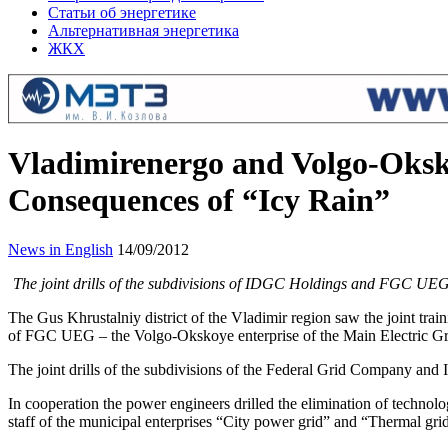
Статьи об энергетике
Альтернативная энергетика
ЖКХ
Vladimirenergo and Volgo-Oksko
Consequences of “Icy Rain”
News in English
14/09/2012
The joint drills of the subdivisions of IDGC Holdings and FGC UEG 
The Gus Khrustalniy district of the Vladimir region saw the joint tr
of FGC UEG – the Volgo-Okskoye enterprise of the Main Electric G
The joint drills of the subdivisions of the Federal Grid Company and 
In cooperation the power engineers drilled the elimination of technolog
staff of the municipal enterprises “City power grid” and “Thermal g