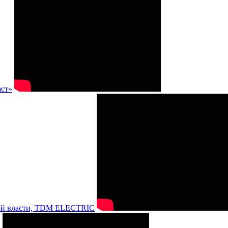
аст»
нной власти, TDM ELECTRIC