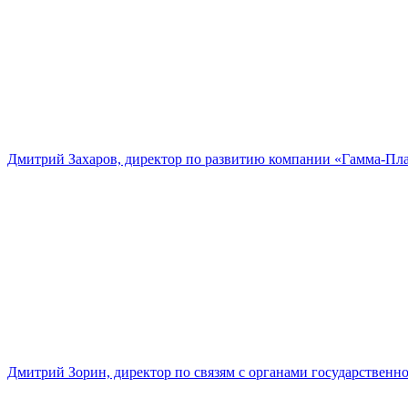
Дмитрий Захаров, директор по развитию компании «Гамма-Пл
Дмитрий Зорин, директор по связям с органами государстве