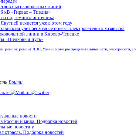
опередач
етров высоковольтных линий
6 кВ «Гирвас – Тивдия»
а из подземного источника
Якутией начнется уже в этом году
ставить на учет бесхозные объект электросетевого хозяйства
оковольтной линии в Кирово-Чепецке
ссы «Шелковый путь»
ии
,
ремонт
,
ремонт ЛЭП
,
Ульяновские распределительные сети
,
электросети
,
эл
вать
Войти
ктуальные новости
ка России и мира. Подборка новостей
альные новости у
ая отрасль. Подборка новостей