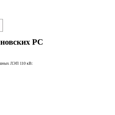
яновских РС
ушных ЛЭП 110 кВ: