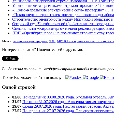
Ульяновские энергетики отремонтировали 111 ВЛ электр
Ульяновскими энергетиками отремонтировано 347 килом
«Южно-Карельские электрические сети» проверяют ЛЭП 
«Псковэнерго» строит электросети для нового водозабор
Строительство энергомоста между Иркутской областью и 
Озерский суд (Челябинская обл.) обязал власти города по
Специалисты «Кировэнерго» начали реконструкцию выс
ЛЭП «Оренбургэнерго» не помешают строительству тра
Метки:
линии электропередачи
,
ЛЭП
,
МРСК Волги
,
новости энергетики Росс
Интересная статья? Поделитесь ей с друзьями:
Вы должны выполнить вход/регистрацию чтобы комментиро
Также Вы можете войти используя:
Одной строкой
03/08
Понедельник 03.08.2026 года. Угольная отрасль. А
31/07
Пятница 31.07.2026 года. Альтернативная энергети
29/07
Среда 29.07.2026 года. Нефтегазовая отрасль. Акту
27/07
Понедельник 27.07.2026 года. Электроэнергетическ