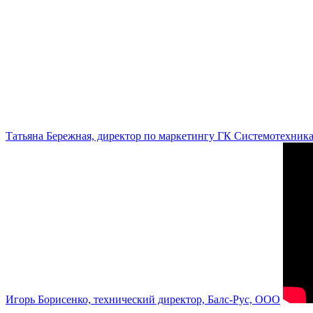
Татьяна Бережная, директор по маркетингу ГК Системотехник
Игорь Борисенко, технический директор, Балс-Рус, ООО