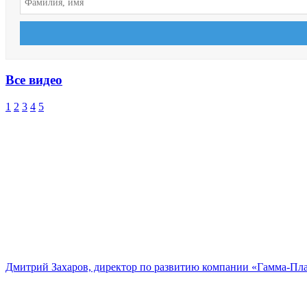
Все видео
1
2
3
4
5
Дмитрий Захаров, директор по развитию компании «Гамма-Пл