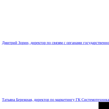
Дмитрий Зорин, директор по связям с органами государстве
Татьяна Бережная, директор по маркетингу ГК Системотехник