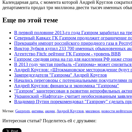
Календарная дата, с момента которой Андрей Круглов сократи
департамента продал три миллиона двести тысяч именных обы
Еще по этой теме
В первой половине 2013-го года Газпром заработал на тр
Северный Кавказ: ГК Газпром продолжит ограничение п
Прекращён импорт российского природного газа в Респ
Виктор Зубков купил 233 700 именных обыкновенных а
Агентство Fitch: рейтинг ГК Газпром - уровень ВВВ
Газпром: средняя цена на газ для населения РФ ниже сто
В 2013 году чистая прибыль «Газпрома» может снизиться
Андрей Круглов: «Штокмановское месторождение будут 
Зампредседателя "Газпрома" Андрей Круглов
Начались переговоры с потенциальными покупателями 
Андрей Круглов: финансы и экономика "Газпрома"
"Газпром" заинтересован в развитии непрофильных акти
Украинский «Нафтогаз» считает необоснованным заявлен
Владимир Путин порекомендовал "Газпрому" сделать пр
Метки:
Gazprom
,
активы
,
акции
,
Андрей Круглов
,
миллион
,
новости нефтегаз
Интересная статья? Поделитесь ей с друзьями: