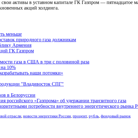
л свои активы в уставном капитале ГК Газпром — пятнадцатое м
кновенных акций холдинга.
еть меньше
оставок природного газа должникам
ублику Армения
кций ГК Газпром
имости газа в США в три с половиной раза
 на 10%
разрабатывать наши потомки»
продукции "Владивосток СПГ"
вов в Белоруссии
ия российского «Газпрома» об удержании транзитного газа
иоритетными потребности внутреннего энергетического рынка 
овой отрасли
,
новости энергетики России
,
процент
,
рубль
,
фондовый рынок