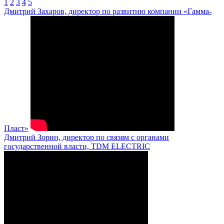
1
2
3
4
5
Дмитрий Захаров, директор по развитию компании «Гамма-
Пласт»
Дмитрий Зорин, директор по связям с органами
государственной власти, TDM ELECTRIC