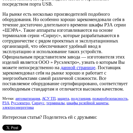
посредством порта USB.
На рынке есть несколько производителей подобного
оборудования. Но особенно хорошо зарекомендовали себя в
течение достаточно длительного времени шкафы РЗА серии
«ШЭРА». Такие аппараты изготавливаются на основе
терминалов серии «Сириус», которые разрабатываются в
сотрудничестве с рядом проектных и эксплуатационных
организаций, что обеспечивают удобный ввод в
эксплуатацию и использование таких устройств.
Официальным представителем завода — изготовителя этих
изделий является ООО » Русэлектро», узнать о которым Вы
можете непосредственно на
данной странице
. Поставщик
зарекомендовал себя на рынке хорошо и работает с
энергообъектами самой различной сложности. Все
поставляемое оборудование сертифицировано, соответствует
необходимым стандартам и отличается высоким качеством.
Метки:
автоматизация
,
АСУ ТП
,
защита
,
подстанция
,
пожаробезопасность
,
РЗА
,
Русэлектро
,
Сириус
,
терминалы
,
шкафы релейной защиты
,
электроэнергетика
Интересная статья? Поделитесь ей с друзьями: