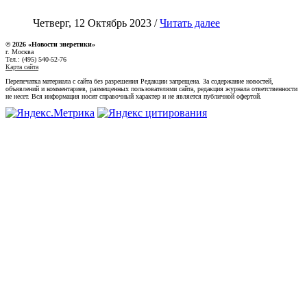
Четверг, 12 Октябрь 2023 /
Читать далее
© 2026 «Новости энеретики»
г. Москва
Тел.: (495) 540-52-76
Карта сайта
Перепечатка материала с сайта без разрешения Редакции запрещена. За содержание новостей,
объявлений и комментариев, размещенных пользователями сайта, редакция журнала ответственности
не несет. Вся информация носит справочный характер и не является публичной офертой.