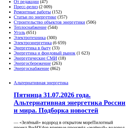
От редакции
(47)
Пресс-релиз
(2 009)
Ремонтные работы
(152)
Статьи по энергетике
(357)
Строительство объектов энергетики
(506)
Теплоснабжение
(544)
Уголь
(651)
Электротехника
(300)
Электроэнергетика
(6 659)
Энергетика в быту
(33)
Энергетика и фондовый рынок
(1 623)
Энергетические СМИ
(18)
Энергосбережение
(263)
Энергоснабжение
(862)
Альтернативная энергетика
Пятница 31.07.2026 года.
Альтернативная энергетика России
и мира. Подборка новостей
— «Зелёный» водород в открытом мореПилотный
проект PosHYdon впервые произвёл «зелёный» водород