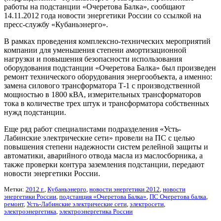
работы на подстанции «Очеретова Балка», сообщают
14.11.2012 года новости энергетики России со ссылкой на
пресс-службу «Кубаньэнерго».
В рамках проведения комплексно-технических мероприятий
компании для уменьшения степени амортизационной
нагрузки и повышения безопасности использования
оборудования подстанции «Очеретова Балка» был произведен
ремонт технического оборудования энергообъекта, а именно:
замена силового трансформатора Т-1 с производственной
мощностью в 1800 кВА, измерительных трансформаторов
тока в количестве трех штук и трансформатора собственных
нужд подстанции.
Еще ряд работ специалистами подразделения «Усть-
Лабинские электрические сети» провели на ПС с целью
повышения степени надежности систем релейной защиты и
автоматики, аварийного отвода масла из маслосборника, а
также проверки контура заземления подстанции, передают
новости энергетики России.
Метки:
2012 г.
,
Кубаньэнерго
,
новости энергетики 2012
,
новости
энергетики России
,
подстанция «Очеретова Балка»
,
ПС Очеретова балка
,
ремонт
,
Усть-Лабинские электрические сети
,
электросети
,
электроэнергетика
,
электроэнергетика России