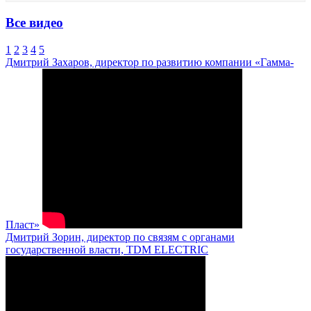
Все видео
1
2
3
4
5
Дмитрий Захаров, директор по развитию компании «Гамма-
Пласт»
Дмитрий Зорин, директор по связям с органами
государственной власти, TDM ELECTRIC