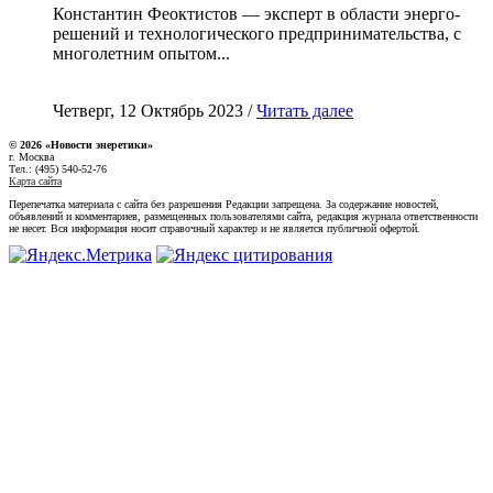
Константин Феоктистов — эксперт в области энерго-
решений и технологического предпринимательства, с
многолетним опытом...
Четверг, 12 Октябрь 2023 /
Читать далее
© 2026 «Новости энеретики»
г. Москва
Тел.: (495) 540-52-76
Карта сайта
Перепечатка материала с сайта без разрешения Редакции запрещена. За содержание новостей,
объявлений и комментариев, размещенных пользователями сайта, редакция журнала ответственности
не несет. Вся информация носит справочный характер и не является публичной офертой.