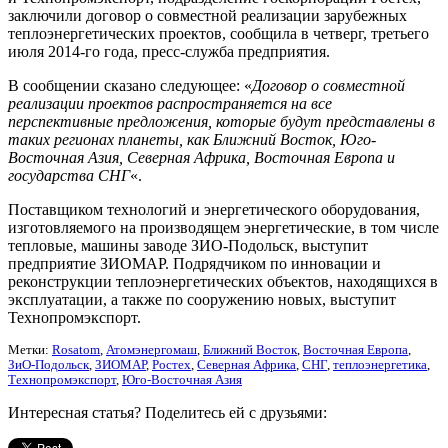
заключили договор о совместной реализации зарубежных
теплоэнергетических проектов, сообщила в четверг, третьего
июля 2014-го года, пресс-служба предприятия.
В сообщении сказано следующее: «
Договор о совместной
реализации проектов распространяется на все
перспективные предложения, которые будут представлены в
таких регионах планеты, как Ближний Восток, Юго-
Восточная Азия, Северная Африка, Восточная Европа и
государства СНГ
«.
Поставщиком технологий и энергетического оборудования,
изготовляемого на производящем энергетические, в том числе
тепловые, машины заводе ЗИО-Подольск, выступит
предприятие ЗИОМАР. Подрядчиком по инновации и
реконструкции теплоэнергетических объектов, находящихся в
эксплуатации, а также по сооружению новых, выступит
Технопромэкспорт.
Метки:
Rosatom
,
Атомэнергомаш
,
Ближний Восток
,
Восточная Европа
,
ЗиО-Подольск
,
ЗИОМАР
,
Ростех
,
Северная Африка
,
СНГ
,
теплоэнергетика
,
Технопромэкспорт
,
Юго-Восточная Азия
Интересная статья? Поделитесь ей с друзьями: