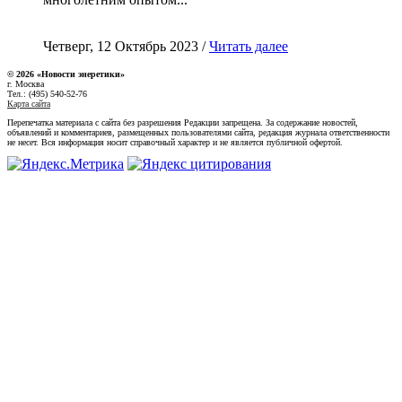
Четверг, 12 Октябрь 2023 /
Читать далее
© 2026 «Новости энеретики»
г. Москва
Тел.: (495) 540-52-76
Карта сайта
Перепечатка материала с сайта без разрешения Редакции запрещена. За содержание новостей,
объявлений и комментариев, размещенных пользователями сайта, редакция журнала ответственности
не несет. Вся информация носит справочный характер и не является публичной офертой.