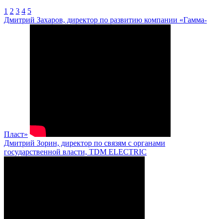
1
2
3
4
5
Дмитрий Захаров, директор по развитию компании «Гамма-
Пласт»
Дмитрий Зорин, директор по связям с органами
государственной власти, TDM ELECTRIC