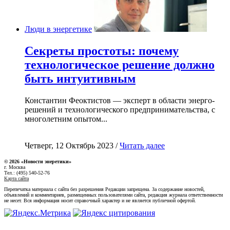
Люди в энергетике
Секреты простоты: почему
технологическое решение должно
быть интуитивным
Константин Феоктистов — эксперт в области энерго-
решений и технологического предпринимательства, с
многолетним опытом...
Четверг, 12 Октябрь 2023 /
Читать далее
© 2026 «Новости энеретики»
г. Москва
Тел.: (495) 540-52-76
Карта сайта
Перепечатка материала с сайта без разрешения Редакции запрещена. За содержание новостей,
объявлений и комментариев, размещенных пользователями сайта, редакция журнала ответственности
не несет. Вся информация носит справочный характер и не является публичной офертой.