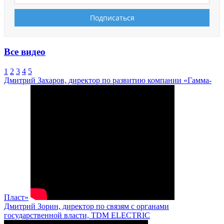
Все видео
1
2
3
4
5
Дмитрий Захаров, директор по развитию компании «Гамма-
Пласт»
Дмитрий Зорин, директор по связям с органами
государственной власти, TDM ELECTRIC