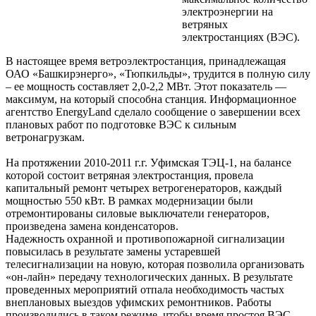
электроэнергии на
ветряных
электростанциях (ВЭС).
В настоящее время ветроэлектростанция, принадлежащая
ОАО «Башкирэнерго», «Тюпкильды», трудится в полную силу
– ее мощность составляет 2,0-2,2 МВт. Этот показатель —
максимум, на который способна станция. Информационное
агентство EnergyLand сделало сообщение о завершении всех
плановых работ по подготовке ВЭС к сильным
ветронагрузкам.
На протяжении 2010-2011 г.г. Уфимская ТЭЦ-1, на балансе
которой состоит ветряная электростанция, провела
капитальный ремонт четырех ветрогенераторов, каждый
мощностью 550 кВт. В рамках модернизации были
отремонтированы силовые выключатели генераторов,
произведена замена конденсаторов.
Надежность охранной и противопожарной сигнализации
повысилась в результате замены устаревшей
телесигнализации на новую, которая позволила организовать
«он-лайн» передачу технологических данных. В результате
проведенных мероприятий отпала необходимость частых
внеплановых выездов уфимских ремонтников. Работы
производились в таком режиме, чтобы время простоя ВЭС