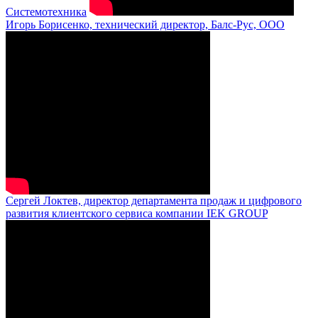
Системотехника
Игорь Борисенко, технический директор, Балс-Рус, ООО
Сергей Локтев, директор департамента продаж и цифрового
развития клиентского сервиса компании IEK GROUP