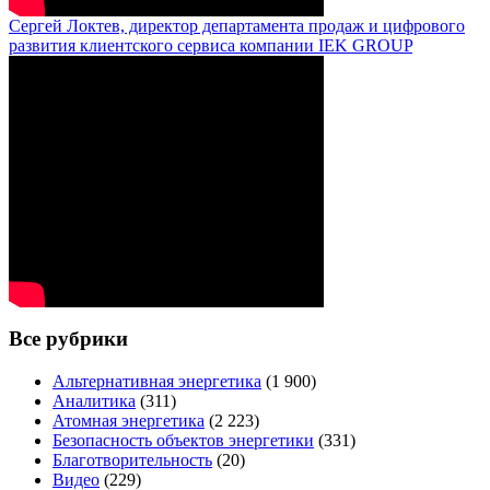
Сергей Локтев, директор департамента продаж и цифрового
развития клиентского сервиса компании IEK GROUP
Все рубрики
Альтернативная энергетика
(1 900)
Аналитика
(311)
Атомная энергетика
(2 223)
Безопасность объектов энергетики
(331)
Благотворительность
(20)
Видео
(229)