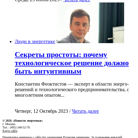
Люди в энергетике
Секреты простоты: почему
технологическое решение должно
быть интуитивным
Константин Феоктистов — эксперт в области энерго-
решений и технологического предпринимательства, с
многолетним опытом...
Четверг, 12 Октябрь 2023 /
Читать далее
© 2026 «Новости энеретики»
г. Москва
Тел.: (495) 540-52-76
Карта сайта
Перепечатка материала с сайта без разрешения Редакции запрещена. За содержание новостей,