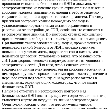
проводили испытания безопасности ЛЭП и доказали, что
электромагнитное излучение крайне отрицательно влияет на
здоровье человека, вызывая нарушения в работе сердечно-
сосудистой, нервной и других системах организма. Поэтому
при жилой застройке крайне необходимо соблюдать
установленные нормативными актами ограничения в
расстоянии от постройки до ЛЭП, особенно это относится к
высоковольтным линиям. В некоторых странах официально
принят медицинский диагноз – «электромагнитная аллергия».
При наличии такого заболевания у людей, проживающих в
непосредственной близости от ЛЭП, нередко возникает
повышенная утомляемость, нарушается сон и память, может
появиться депрессия. Установлено также, что безопасность
ЛЭП для здоровья человека напрямую зависит от мощности
электрических сетей. Для того, чтобы снизить степень
воздействия линий электропередачи на здоровье населения, в
некоторых крупных городах властями принимается решение о
переносе сетей под землю, где они будут располагаться в
специальных экранирующих коллекторах, что повышает
безопасность ЛЭП.
Нельзя не отметить и необходимость контроля над
безопасностью ЛЭП для птиц, ведь ежегодно миллионы птиц
становятся жертвами воздушных линий электропередачи.
Орнитологи говорят о том, что для снижения ущерба,
наносимого орнитофауне электрическими сетями, необходимо