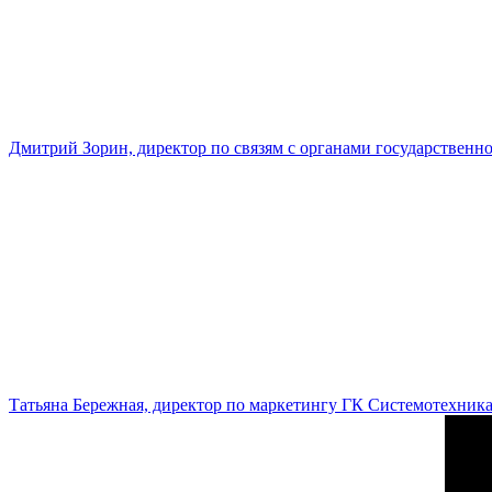
Дмитрий Зорин, директор по связям с органами государстве
Татьяна Бережная, директор по маркетингу ГК Системотехник