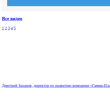
Все видео
1
2
3
4
5
Дмитрий Захаров, директор по развитию компании «Гамма-Пл