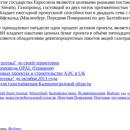
гие государства Евросоюза являются целевыми рынками поставо
Stream). Газопровод, состоящий из двух ниток протяжённостью 
бладает ежегодной пропускной способностью в двадцать семь с 
айфсвальд (Макленбург, Передняя Померания) по дну Балтийског
 принадлежит пятьдесят один процент активов проекта, являет
bH владеют пакетами ценных бумаг проекта в объёме пятнадцат
являются обладателями девятипроцентных пакетов акций газотра
 потока" до своей территории
зопровода OPAL (Германия)
зовых проектах и строительстве АЭС в UK
отока" до октября 2013 года
 для газоснабжения Калининградской области
all Street Journal
,
Wintershall
,
Балтийское море
,
Великобритания
,
Выборг
,
газ
,
г
ики
,
новости нефтегазовой отрасли
,
Передняя Померания
,
Портовая
,
поставки г
вать
Войти