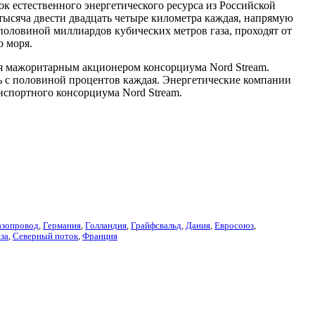
к естественного энергетического ресурса из Российской
тысяча двести двадцать четыре километра каждая, напрямую
половиной миллиардов кубических метров газа, проходят от
о моря.
ся мажоритарным акционером консорциума Nord Stream.
ь с половиной процентов каждая. Энергетические компании
нспортного консорциума Nord Stream.
азопровод
,
Германия
,
Голландия
,
Грайфсвальд
,
Дания
,
Евросоюз
,
аза
,
Северный поток
,
Франция