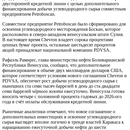
двусторонней кредитной линии с целью дополнительного
финансирования добычи углеводородного сырья совместным
предприятием Petroboscan.
Совместное предприятие Petroboscan было сформировано для
освоения углеводородного месторождения Боскан, которое
расположено в северо-западном венесуэльском штате Сулия.
В настоящее время Chevron владеет сорока процентами
ценных бумаг проекта, остальные шестьдесят процентов
акций принадлежат национальной компании PDVSA.
Рафаэль Рамирес, глава министерства нефти Боливарианской
Республики Венесуэла, сообщил, что дополнительное
финансирование в объеме двух миллиардов долларов США,
которое соответствует условиям нового соглашения Chevron и
PDVSA, обеспечит рост добычи углеводородного сырья с
нынешних ста семи тысяч баррелей в день до ста двадцати
семи баррелей
чёрного золота
ежесуточно. Венесуэла готова
вносить четыре с половиной процента годовых до 2026-ого
года в счёт оплаты обслуживания кредитной линии.
Рыночные аналитики отмечают, что новое соглашение о
дополнительных инвестициях в освоение углеводородного
сырья выглядит вполне логично в тренде властей Каракаса к
наращиванию ежесуточной добычи нефти до шести