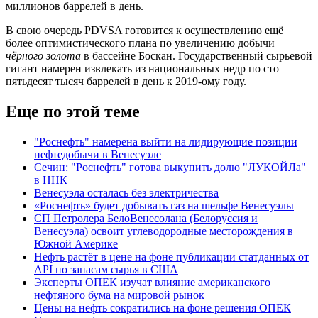
миллионов баррелей в день.
В свою очередь PDVSA готовится к осуществлению ещё
более оптимистического плана по увеличению добычи
чёрного золота
в бассейне Боскан. Государственный сырьевой
гигант намерен извлекать из национальных недр по сто
пятьдесят тысяч баррелей в день к 2019-ому году.
Еще по этой теме
"Роснефть" намерена выйти на лидирующие позиции
нефтедобычи в Венесуэле
Сечин: "Роснефть" готова выкупить долю "ЛУКОЙЛа"
в ННК
Венесуэла осталась без электричества
«Роснефть» будет добывать газ на шельфе Венесуэлы
СП Петролера БелоВенесолана (Белоруссия и
Венесуэла) освоит углеводородные месторождения в
Южной Америке
Нефть растёт в цене на фоне публикации статданных от
API по запасам сырья в США
Эксперты ОПЕК изучат влияние американского
нефтяного бума на мировой рынок
Цены на нефть сократились на фоне решения ОПЕК