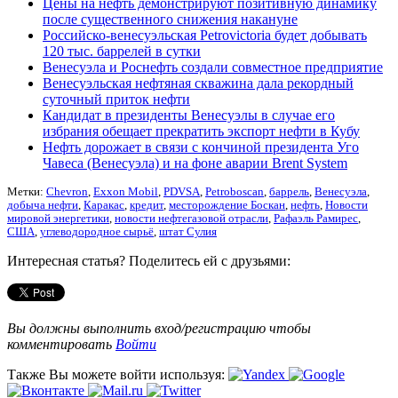
Цены на нефть демонстрируют позитивную динамику
после существенного снижения накануне
Российско-венесуэльская Petrovictoria будет добывать
120 тыс. баррелей в сутки
Венесуэла и Роснефть создали совместное предприятие
Венесуэльская нефтяная скважина дала рекордный
суточный приток нефти
Кандидат в президенты Венесуэлы в случае его
избрания обещает прекратить экспорт нефти в Кубу
Нефть дорожает в связи с кончиной президента Уго
Чавеса (Венесуэла) и на фоне аварии Brent System
Метки:
Chevron
,
Exxon Mobil
,
PDVSA
,
Petroboscan
,
баррель
,
Венесуэла
,
добыча нефти
,
Каракас
,
кредит
,
месторождение Боскан
,
нефть
,
Новости
мировой энергетики
,
новости нефтегазовой отрасли
,
Рафаэль Рамирес
,
США
,
углеводородное сырьё
,
штат Сулия
Интересная статья? Поделитесь ей с друзьями:
Вы должны выполнить вход/регистрацию чтобы
комментировать
Войти
Также Вы можете войти используя: