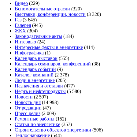
Видео
(229)
Вспомогательные отрасли
(320)
Выставки, конференции, новости
(3 320)
Газ
(3 645)
Галерея
(945)
ЖКХ
(304)
Законодательные акты
(184)
Интервью
(24)
Интересные факты в энергетике
(414)
Инфографика
(1)
Календарь выставок
(555)
Календарь семинаров, конференций
(38)
Календарь событий
(9)
Каталог компаний
(2 378)
Люди в энергетике
(205)
Назначения и отставки
(477)
Нефть и нефтепродукты
(5 580)
Новости
(2 597)
Новость дня
(14 993)
От редакции
(47)
Пресс-релиз
(2 009)
Ремонтные работы
(152)
Статьи по энергетике
(357)
Строительство объектов энергетики
(506)
Теплоснабжение
(544)