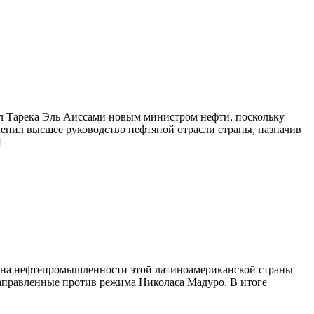
ил Тарека Эль Аиссами новым министром нефти, поскольку
менил высшее руководство нефтяной отрасли страны, назначив
]
ак на нефтепромышленности этой латиноамериканской страны
аправленные против режима Николаса Мадуро. В итоге