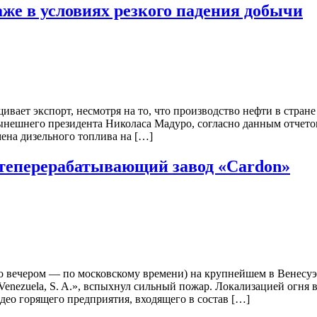
же в условиях резкого падения добычи
ает экспорт, несмотря на то, что производство нефти в стране
нешнего президента Николаса Мадуро, согласно данным отчетов
мена дизельного топлива на […]
фтеперерабатывающий завод «Cardon»
о вечером — по московскому времени) на крупнейшем в Венесу
Venezuela, S. A.», вспыхнул сильный пожар. Локализацией огня
део горящего предприятия, входящего в состав […]