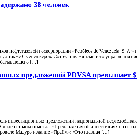
адержано 38 человек
ов нефтегазовой госкорпорации «Petróleos de Venezuela, S. A.»
тент, а также 6 менеджеров. Сотрудниками главного управления 
рабатывающего […]
онных предложений PDVSA превышает $
ль инвестиционных предложений национальной нефтедобывающей
SA лидер страны отметил: «Предложения об инвестициях на сего
ировало Мадуро издание «Прайм»: «Это главная […]