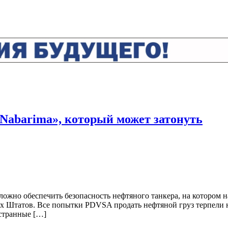
«Nabarima», который может затонуть
ожно обеспечить безопасность нефтяного танкера, на котором н
х Штатов. Все попытки PDVSA продать нефтяной груз терпели не
странные […]