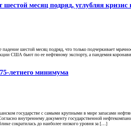
 шестой месяц подряд, углубляя кризис 
е падение шестой месяц подряд, что только подчеркивает мрачн
кции США бьют по ее нефтяному экспорту, а пандемия коронавир
 75-летнего минимума
ском государстве с самыми крупными в мире запасами нефтяно
гласно внутреннему документу государственной нефтекомпании 
лике сократилась до наиболее низкого уровня за […]