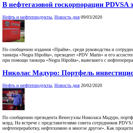
В нефтегазовой госкорпорации PDVSA з
Нефть и нефтепродукты
,
Новость дня
09/03/2020
По сообщению издания «Прайм», среди руководства и сотрудник
танкера «Negra Hipolita», президент «PDV Marin» и его ассис
при помощи танкера «Negra Hipolita», вывезшего с нефтепере
Николас Мадуро: Портфель инвестици
Нефть и нефтепродукты
,
Новость дня
20/02/2020
По сообщению президента Венесуэлы Николаса Мадуро, портфе
млрд. На встрече с представителями совета сотрудников PDV
нефтепереработку, нефтехимию и многое другое». Как процит