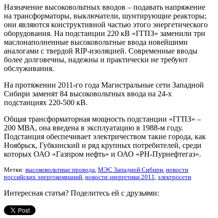
Назначение высоковольтных вводов – подавать напряжение
на трансформаторы, выключатели, шунтирующие реакторы;
они являются конструктивной частью этого энергетического
оборудования. На подстанции 220 кВ «ГГПЗ» заменили три
маслонаполненные высоковольтные ввода новейшими
аналогами с твердой RIP-изоляцией. Современные вводы
более долговечны, надежны и практически не требуют
обслуживания.
На протяжении 2011-го года Магистральные сети Западной
Сибири заменят 84 высоковольтных ввода на 24-х
подстанциях 220-500 кВ.
Общая трансформаторная мощность подстанции «ГГПЗ» –
200 МВА, она введена в эксплуатацию в 1988-м году.
Подстанция обеспечивает электричеством такие города, как
Ноябрьск, Губкинский и ряд крупных потребителей, среди
которых ОАО «Газпром нефть» и ОАО «РН-Пурнефтегаз».
Метки:
высоковольтные провода
,
МЭС Западной Сибири
,
новости
российских энергокомпаний
,
новости энергетики 2011
,
электросети
Интересная статья? Поделитесь ей с друзьями: