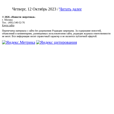
Четверг, 12 Октябрь 2023 /
Читать далее
© 2026 «Новости энеретики»
г. Москва
Тел.: (495) 540-52-76
Карта сайта
Перепечатка материала с сайта без разрешения Редакции запрещена. За содержание новостей,
объявлений и комментариев, размещенных пользователями сайта, редакция журнала ответственности
не несет. Вся информация носит справочный характер и не является публичной офертой.