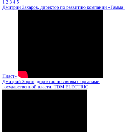
1
2
3
4
5
Дмитрий Захаров, директор по развитию компании «Гамма-
Пласт»
Дмитрий Зорин, директор по связям с органами
государственной власти, TDM ELECTRIC