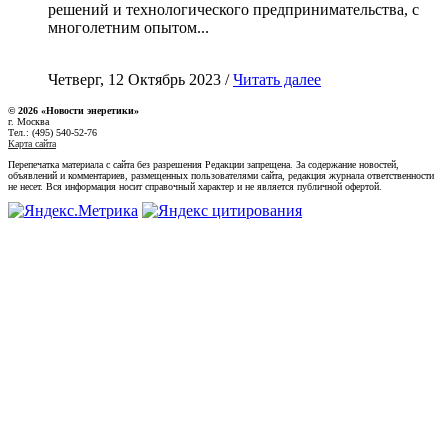
решений и технологического предпринимательства, с
многолетним опытом...
Четверг, 12 Октябрь 2023 /
Читать далее
© 2026 «Новости энеретики»
г. Москва
Тел.: (495) 540-52-76
Карта сайта
Перепечатка материала с сайта без разрешения Редакции запрещена. За содержание новостей,
объявлений и комментариев, размещенных пользователями сайта, редакция журнала ответственности
не несет. Вся информация носит справочный характер и не является публичной офертой.