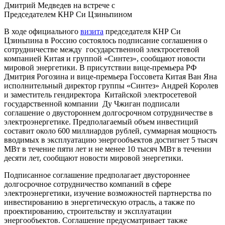
Дмитрий Медведев на встрече с
Председателем КНР Си Цзиньпином
В ходе официального
визита
председателя КНР Си
Цзиньпина в Россию состоялось подписание соглашения о
сотрудничестве между государственной электросетевой
компанией Китая и группой «Синтез», сообщают новости
мировой энергетики. В присутствии вице-премьера РФ
Дмитрия Рогозина и вице-премьера Госсовета Китая Ван Яна
исполнительный директор группы «Синтез» Андрей Королев
и заместитель гендиректора Китайской электросетевой
государственной компании Ду Чжиган подписали
соглашение о двустороннем долгосрочном сотрудничестве в
электроэнергетике. Предполагаемый объем инвестиций
составит около 600 миллиардов рублей, суммарная мощность
вводимых в эксплуатацию энергообъектов достигнет 5 тысяч
МВт в течение пяти лет и не менее 10 тысяч МВт в течении
десяти лет, сообщают новости мировой энергетики.
Подписанное соглашение предполагает двустороннее
долгосрочное сотрудничество компаний в сфере
электроэнергетики, изучение возможностей партнерства по
инвестированию в энергетическую отрасль, а также по
проектированию, строительству и эксплуатации
энергообъектов. Соглашение предусматривает также