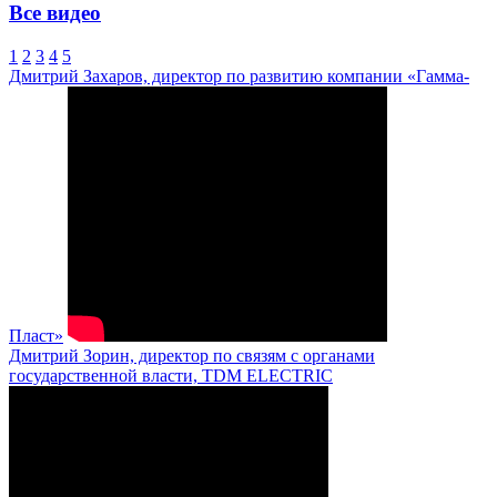
Все видео
1
2
3
4
5
Дмитрий Захаров, директор по развитию компании «Гамма-
Пласт»
Дмитрий Зорин, директор по связям с органами
государственной власти, TDM ELECTRIC