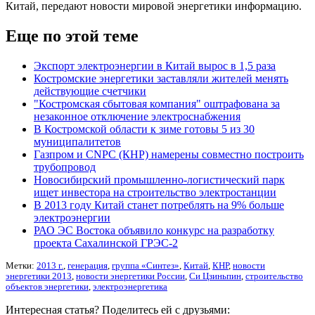
Китай, передают
новости мировой энергетики информацию.
Еще по этой теме
Экспорт электроэнергии в Китай вырос в 1,5 раза
Костромские энергетики заставляли жителей менять
действующие счетчики
"Костромская сбытовая компания" оштрафована за
незаконное отключение электроснабжения
В Костромской области к зиме готовы 5 из 30
муниципалитетов
Газпром и CNPC (КНР) намерены совместно построить
трубопровод
Новосибирский промышленно-логистический парк
ищет инвестора на строительство электростанции
В 2013 году Китай станет потреблять на 9% больше
электроэнергии
РАО ЭС Востока объявило конкурс на разработку
проекта Сахалинской ГРЭС-2
Метки:
2013 г.
,
генерация
,
группа «Синтез»
,
Китай
,
КНР
,
новости
энергетики 2013
,
новости энергетики России
,
Си Цзиньпин
,
строительство
объектов энергетики
,
электроэнергетика
Интересная статья? Поделитесь ей с друзьями: