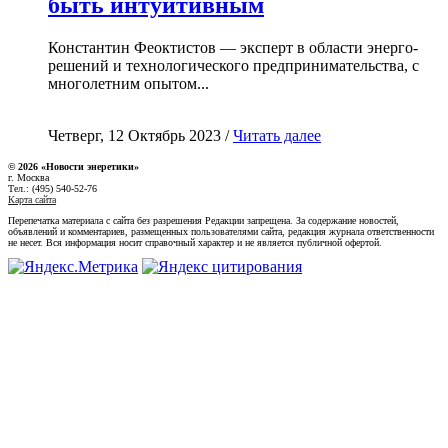
быть интуитивным
Константин Феоктистов — эксперт в области энерго-
решений и технологического предпринимательства, с
многолетним опытом...
Четверг, 12 Октябрь 2023 /
Читать далее
© 2026 «Новости энеретики»
г. Москва
Тел.: (495) 540-52-76
Карта сайта
Перепечатка материала с сайта без разрешения Редакции запрещена. За содержание новостей,
объявлений и комментариев, размещенных пользователями сайта, редакция журнала ответственности
не несет. Вся информация носит справочный характер и не является публичной офертой.