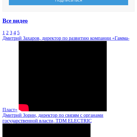
Все видео
1
2
3
4
5
Дмитрий Захаров, директор по развитию компании «Гамма-
Пласт»
Дмитрий Зорин, директор по связям с органами
государственной власти, TDM ELECTRIC