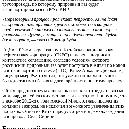
трубопровода, по которому природный газ будет
транспортироваться из РФ в КНР.
«
Переговорный процесс протекает непросто. Китайская
сторона готова принять крупные объёмы, но в вопросе
предполагаемой стоимости топлива возникли некоторые
разногласия. Думаю, в конце концов договорённость будет
достигнута
«, — сказал Виктор Зубков.
Ещё в 2013-ом году Газпром и Китайская национальная
нефтегазовая корпорация (CNPC) намерены подписать
контрактное соглашение, согласно условиям которого
российский природный газ будет поступать в Китай по новой
газотранспортной системе (ГТС). Ранее Аркадий Дворкович,
вице-премьер РФ, отметил, что уже до конца марта могут
быть достигнуты базовые договорённости по этому проекту.
Объём предполагаемых поставок составляет тридцать восемь
миллиардов кубических метров газа ежегодно. Напомним, что
в декабре 2012-ого года Алексей Миллер, глава правления
холдинга Газпром, не исключал возможного увеличения этих
поставок. Отвод на Китай предусмотрен и в рамках создания
газопровода Сила Сибири.
Еще по этой теме