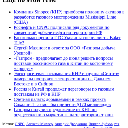
Компания Sinopec (КНР) приобрела половину активов в
разработке газового месторождения Mississippi Lime
(США)
Роснефть и CNPC подписали ряд документов по
совместной добыче нефти на территории РФ
Во сколько оценили ГТС Украины специалисты Baker
Tilly?
Сергей Мазанов: в ответе за ООО «Газпром добыча
Уренгой»
«Газпром» предполагает до июня решить вопросы
поставок российского газа в Китай по восточному
маршруту
Электросетевая госкомпания КНР и группа «Синтез»
намерены построить электростанции на Дальнем
Востоке и в Сибири
Россия и Китай продолжат переговоры по газовым
поставкам из РФ в КНР
Счётная палата: добываемый в рамках проекта
Сахалин-1 газ мог бы принести $170 миллиардов
Газпром получил предложение от КНР по
осуществлению маркетинга на территории страны
Метки:
CNPC
,
Алексей Миллер
,
Аркадий Дворкович
,
Виктор Зубков
,
газ
,