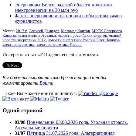
Энерговоры Волгоградской области похитили
электроэнергии на 30 млн руб
Факты энерговоровства попали в объективы камер
журналистов
Метки:
2012 г.
,
Алексей Демидов
,
Магомед Каитов
,
МРСК Северного
Кавказа
,
назначения и отставки
,
нвоости российских энергокомпаний
,
новости энергетики 2012
,
новости энергетики России
,
Олег Новиков
,
электроэнергетика
,
электроэнергетика России
Интересная статья? Поделитесь ей с друзьями:
Вы должны выполнить вход/регистрацию чтобы
комментировать
Войти
Также Вы можете войти используя:
Одной строкой
03/08
Понедельник 03.08.2026 года. Угольная отрасль.
Актуальные новости
31/07
Пятница 31.07.2026 года. Альтернативная