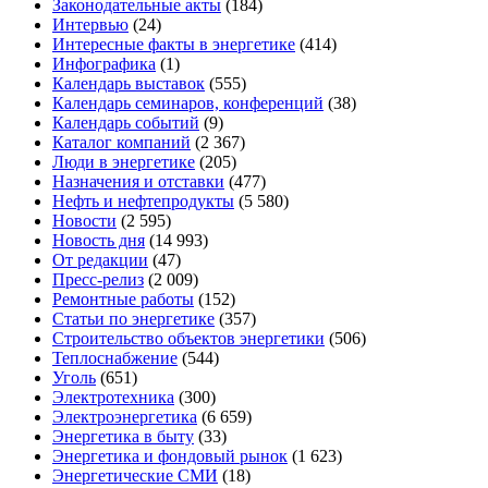
Законодательные акты
(184)
Интервью
(24)
Интересные факты в энергетике
(414)
Инфографика
(1)
Календарь выставок
(555)
Календарь семинаров, конференций
(38)
Календарь событий
(9)
Каталог компаний
(2 367)
Люди в энергетике
(205)
Назначения и отставки
(477)
Нефть и нефтепродукты
(5 580)
Новости
(2 595)
Новость дня
(14 993)
От редакции
(47)
Пресс-релиз
(2 009)
Ремонтные работы
(152)
Статьи по энергетике
(357)
Строительство объектов энергетики
(506)
Теплоснабжение
(544)
Уголь
(651)
Электротехника
(300)
Электроэнергетика
(6 659)
Энергетика в быту
(33)
Энергетика и фондовый рынок
(1 623)
Энергетические СМИ
(18)