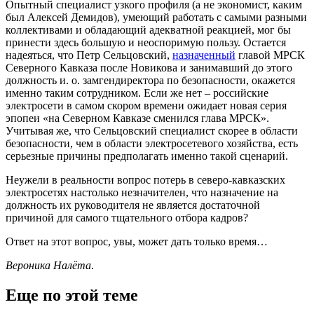
Опытный специалист узкого профиля (а не экономист, каким
был Алексей Демидов), умеющий работать с самыми разными
коллективами и обладающий адекватной реакцией, мог бы
принести здесь большую и неоспоримую пользу. Остается
надеяться, что Петр Сельцовский,
назначенный
главой МРСК
Северного Кавказа после Новикова и занимавший до этого
должность и. о. замгендиректора по безопасности, окажется
именно таким сотрудником. Если же нет – российские
электросети в самом скором времени ожидает новая серия
эпопеи «на Северном Кавказе сменился глава МРСК».
Учитывая же, что Сельцовский специалист скорее в области
безопасности, чем в области электросетевого хозяйства, есть
серьезные причины предполагать именно такой сценарий.
Неужели в реальности вопрос потерь в северо-кавказских
электросетях настолько незначителен, что назначение на
должность их руководителя не является достаточной
причиной для самого тщательного отбора кадров?
Ответ на этот вопрос, увы, может дать только время…
Вероника Налёта
.
Еще по этой теме