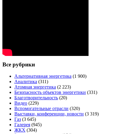
Все рубрики
Альтернативная энергетика
(1 900)
Аналитика
(311)
Атомная энергетика
(2 223)
Безопасность объектов энергетики
(331)
Благотворительность
(20)
Видео
(229)
Вспомогательные отрасли
(320)
Выставки, конференции, новости
(3 319)
Газ
(3 645)
Галерея
(945)
ЖКХ
(304)