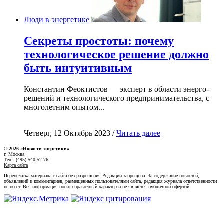
Люди в энергетике
Секреты простоты: почему
технологическое решение должно
быть интуитивным
Константин Феоктистов — эксперт в области энерго-
решений и технологического предпринимательства, с
многолетним опытом...
Четверг, 12 Октябрь 2023 /
Читать далее
© 2026 «Новости энеретики»
г. Москва
Тел.: (495) 540-52-76
Карта сайта
Перепечатка материала с сайта без разрешения Редакции запрещена. За содержание новостей,
объявлений и комментариев, размещенных пользователями сайта, редакция журнала ответственности
не несет. Вся информация носит справочный характер и не является публичной офертой.