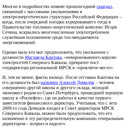
Многие в подробностях помнят прошлогодний
скандал
,
связанный с массовыми увольнениями в
электроэнергетических структурах Российской Федерации –
когда, после очередной поездки курировавшего тогда в
Правительстве топливно-энергетический комплекс Игоря
Сечина, вскрылись многочисленные злоупотребления
служебным положением среди топ-менджемента
энергокомпаний.
Однако мало кто мог предположить, что увольнение с
должности
Магомеда Каитова
, «некоронованного короля»
электросетей Северного Кавказа, превратит пост
гендиректора региональной МРСК в «проклятое место».
И, тем не менее, факты налицо. После отставки Каитова на
его должность был
назначен Алексей Демидов
– человек
совершенно другой школы и другого склада, молодой
экономист родом из Санкт-Петербурга, прошедший хорошую
школу в «Роснефти», где он работал в качестве первого
заместителя финансового директора. Учитывая, что с лета
2009-го года Демидов входил в Совет директоров МРСК
Северного Кавказа, можно было предположить, что его
назначение в эту распределительную компанию генеральным
директором – всерьез и надолго.