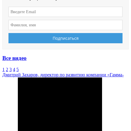
Все видео
1
2
3
4
5
Дмитрий Захаров, директор по развитию компании «Гамма-