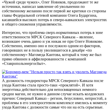
«Чужой среди чужих», Олег Новиков, продолжают те же
источники, написал заявление об увольнении по
собственному желанию после первой же критики со стороны
главы Федеральной сетевой компании Олега Бударгина,
касавшейся высоких потерь в северо-кавказских электросетях
и общего снижения управляемости.
Интересно, что проблема сверх-нормативных потерь в зоне
ответственности МРСК Северного Кавказа – явление,
возникшее очень давно и уж никак не при Олеге Новикове.
Собственно, именно оно и послужило одним из факторов,
говоривших не в пользу уволившегося в декабре «по
собственному» Магомеда Каитова, который к тому же был
прямо обвинен в аффилированности с компанией
«Ставропольэнергосбыт».
А должность гендиректора МРСК Северного Кавказа после
ухода Каитова стала просто-таки «проклятой». И хотя
энергетика действительно для непосвященных немного
сродни магии, не нужно в данном случае искать колдовских
причин: Северный Кавказ – регион, безусловно, непростой, а
проблемы в его электросетевом комплексе имелись к моменту
ухода Каитова с должности самые что ни на есть серьезные.