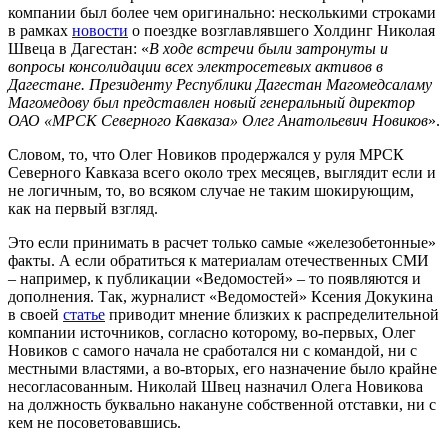
компании был более чем оригинально: несколькими строками
в рамках
новости
о поездке возглавлявшего Холдинг Николая
Швеца в Дагестан: «
В ходе встречи были затронуты и
вопросы консолидации всех электросетевых активов в
Дагестане. Президенту Республики Дагестан Магомедсаламу
Магомедову был представлен новый генеральный директор
ОАО «МРСК Северного Кавказа» Олег Анатольевич Новиков
».
Словом, то, что Олег Новиков продержался у руля МРСК
Северного Кавказа всего около трех месяцев, выглядит если и
не логичным, то, во всяком случае не таким шокирующим,
как на первый взгляд.
Это если принимать в расчет только самые «железобетонные»
факты. А если обратиться к материалам отечественных СМИ
– например, к публикации «Ведомостей» – то появляются и
дополнения. Так, журналист «Ведомостей» Ксения Докукина
в своей
статье
приводит мнение близких к распределительной
компании источников, согласно которому, во-первых, Олег
Новиков с самого начала не сработался ни с командой, ни с
местными властями, а во-вторых, его назначение было крайне
несогласованным. Николай Швец назначил Олега Новикова
на должность буквально накануне собственной отставки, ни с
кем не посоветовавшись.