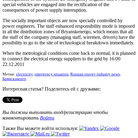
special vehicles are engaged into the rectification of the
consequences of power supply interruption.
The socially important objects are now specially controlled by
power engineers. The staff enhanced responsibility mode is imposed
in all the distribution zones of Bryanskenergo, which means that all
the staff of the company (managing staff, wiremen, drivers) have the
possibility to go to the site of technological breakdown immediately.
When the metrological conditions come back to normal, it is planned
to connect the electrical energy suppliers to the grid by 16:00
22.12.2011
Метки:
electricity
,
emergency situation
,
Russian energy industry news
,
Брянскэнерго
Интересная статья? Поделитесь ей с друзьями:
Вы должны выполнить вход/регистрацию чтобы
комментировать
Войти
Также Вы можете войти используя: