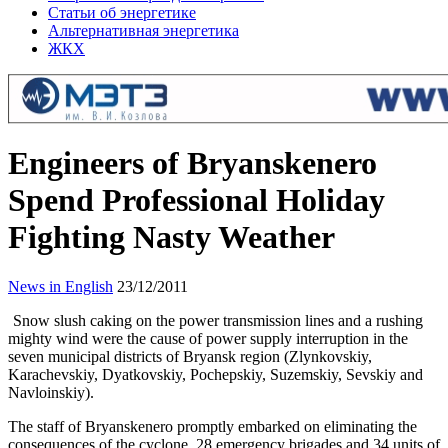
Статьи об энергетике
Альтернативная энергетика
ЖКХ
Engineers of Bryanskenero
Spend Professional Holiday
Fighting Nasty Weather
News in English
23/12/2011
Snow slush caking on the power transmission lines and a rushing
mighty wind were the cause of power supply interruption in the
seven municipal districts of Bryansk region (Zlynkovskiy,
Karachevskiy, Dyatkovskiy, Pochepskiy, Suzemskiy, Sevskiy and
Navloinskiy).
The staff of Bryanskenero promptly embarked on eliminating the
consequences of the cyclone. 28 emergency brigades and 34 units of