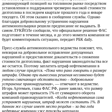
доминирующей позицией на топливном рынке посредством
установления и поддержания чрезмерно высокой стоимости
дизтоплива в последнем квартале прошлого года и январе
текущего. Об этом сказано в сообщении службы. Однако
благодаря добровольному устранению нарушения
антимонопольщики решили предписание не выдавать. В
самом ЛУКЙОЛе сообщили, что официальное решение ФАС
подготовит в течение месяца, и до этого момента компания не
будет комментировать ситуацию, передает РБК daily.
Пресс-служба антимонопольного ведомства поясняет, что,
невзирая на добровольное исправление допущенных
нарушений и предоставление доказательств о снижении
стоимости дизтоплива, факт нарушения законодательства все
же остается. Поэтому заплатить штраф нефтекомпании в
любом случае придется. «
Пока что рано говорить о размере
штрафа. Однако при вынесении решения несомненно будет
учтено смягчающее обстоятельство – добровольное
устранение правонарушения
», — отмечают в ведомстве.
Игорь Артемьев, глава ФАС РФ, ранее заявлял, что размер
штрафов может превысить 1% от суммарного оборота
компаний-правонарушителей. «
Когда нефтекомпания сама
устраняет нарушения, штраф может составить 1%. В
данном же случае имеет место рецидив – за два года
нефтяные компании уже трижды нарушали