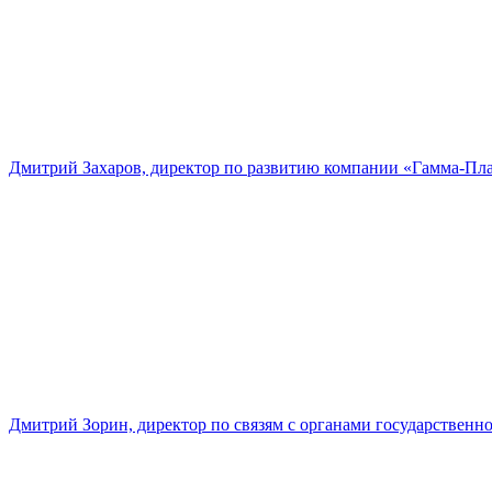
Дмитрий Захаров, директор по развитию компании «Гамма-Пл
Дмитрий Зорин, директор по связям с органами государстве