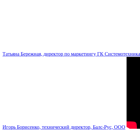
Татьяна Бережная, директор по маркетингу ГК Системотехник
Игорь Борисенко, технический директор, Балс-Рус, ООО