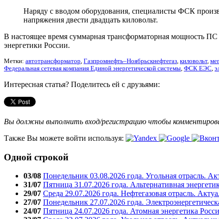
Наряду с вводом оборудования, специалисты ФСК произв
напряжения двести двадцать киловольт.
В настоящее время суммарная трансформаторная мощность ПС «М
энергетики России.
Метки:
автотрансформатор
,
Газпромнефть–Ноябрьскнефтегаз
,
киловольт
,
мег
Федеральная сетевая компания Единой энергетической системы
,
ФСК ЕЭС
,
э
Интересная статья? Поделитесь ей с друзьями:
Вы должны выполнить вход/регистрацию чтобы комментиро
Также Вы можете войти используя:
Одной строкой
03/08
Понедельник 03.08.2026 года. Угольная отрасль. А
31/07
Пятница 31.07.2026 года. Альтернативная энергети
29/07
Среда 29.07.2026 года. Нефтегазовая отрасль. Акту
27/07
Понедельник 27.07.2026 года. Электроэнергетическ
24/07
Пятница 24.07.2026 года. Атомная энергетика Росс