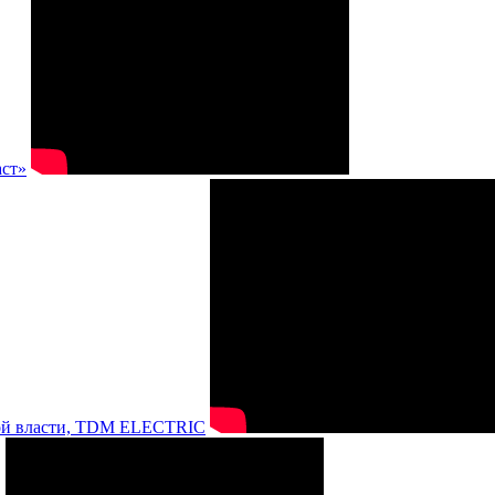
аст»
нной власти, TDM ELECTRIC