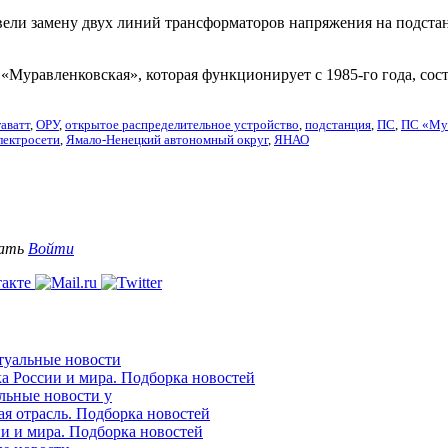
ели замену двух линий трансформаторов напряжения на подста
уравленковская», которая функционирует с 1985-го года, соста
аватт
,
ОРУ
,
открытое распределительное устройство
,
подстанция
,
ПС
,
ПС «Мур
лектросети
,
Ямало-Ненецкий автономный округ
,
ЯНАО
вать
Войти
ктуальные новости
ка России и мира. Подборка новостей
альные новости у
ая отрасль. Подборка новостей
ии и мира. Подборка новостей