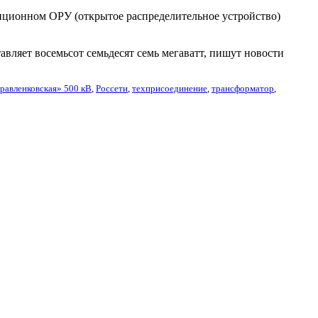
нционном ОРУ (открытое распределительное устройство)
вляет восемьсот семьдесят семь мегаватт, пишут новости
авленковская» 500 кВ
,
Россети
,
техприсоединение
,
трансформатор
,