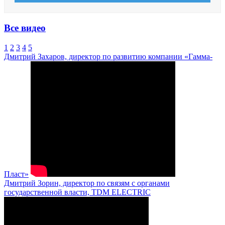
Все видео
1
2
3
4
5
Дмитрий Захаров, директор по развитию компании «Гамма-
Пласт»
Дмитрий Зорин, директор по связям с органами
государственной власти, TDM ELECTRIC