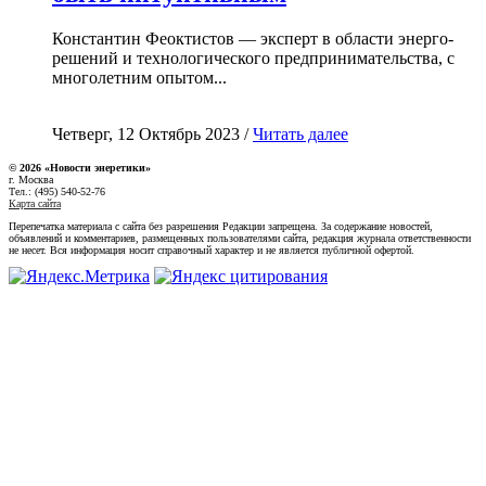
Константин Феоктистов — эксперт в области энерго-
решений и технологического предпринимательства, с
многолетним опытом...
Четверг, 12 Октябрь 2023 /
Читать далее
© 2026 «Новости энеретики»
г. Москва
Тел.: (495) 540-52-76
Карта сайта
Перепечатка материала с сайта без разрешения Редакции запрещена. За содержание новостей,
объявлений и комментариев, размещенных пользователями сайта, редакция журнала ответственности
не несет. Вся информация носит справочный характер и не является публичной офертой.