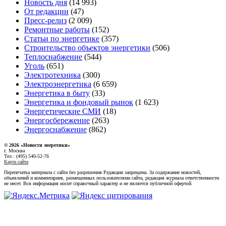
Новость дня
(14 993)
От редакции
(47)
Пресс-релиз
(2 009)
Ремонтные работы
(152)
Статьи по энергетике
(357)
Строительство объектов энергетики
(506)
Теплоснабжение
(544)
Уголь
(651)
Электротехника
(300)
Электроэнергетика
(6 659)
Энергетика в быту
(33)
Энергетика и фондовый рынок
(1 623)
Энергетические СМИ
(18)
Энергосбережение
(263)
Энергоснабжение
(862)
© 2026 «Новости энеретики»
г. Москва
Тел.: (495) 540-52-76
Карта сайта
Перепечатка материала с сайта без разрешения Редакции запрещена. За содержание новостей,
объявлений и комментариев, размещенных пользователями сайта, редакция журнала ответственности
не несет. Вся информация носит справочный характер и не является публичной офертой.