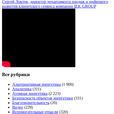
Сергей Локтев, директор департамента продаж и цифрового
развития клиентского сервиса компании IEK GROUP
Все рубрики
Альтернативная энергетика
(1 900)
Аналитика
(311)
Атомная энергетика
(2 223)
Безопасность объектов энергетики
(331)
Благотворительность
(20)
Видео
(229)
Вспомогательные отрасли
(320)