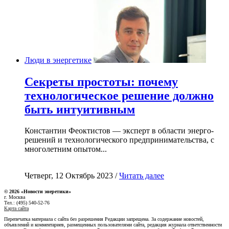
Люди в энергетике
Секреты простоты: почему
технологическое решение должно
быть интуитивным
Константин Феоктистов — эксперт в области энерго-
решений и технологического предпринимательства, с
многолетним опытом...
Четверг, 12 Октябрь 2023 /
Читать далее
© 2026 «Новости энеретики»
г. Москва
Тел.: (495) 540-52-76
Карта сайта
Перепечатка материала с сайта без разрешения Редакции запрещена. За содержание новостей,
объявлений и комментариев, размещенных пользователями сайта, редакция журнала ответственности