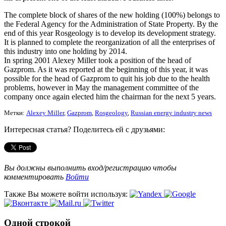
The complete block of shares of the new holding (100%) belongs to
the Federal Agency for the Administration of State Property. By the
end of this year Rosgeology is to develop its development strategy.
It is planned to complete the reorganization of all the enterprises of
this industry into one holding by 2014.
In spring 2001 Alexey Miller took a position of the head of
Gazprom. As it was reported at the beginning of this year, it was
possible for the head of Gazprom to quit his job due to the health
problems, however in May the management committee of the
company once again elected him the chairman for the next 5 years.
Метки:
Alexey Miller
,
Gazprom
,
Rosgeology
,
Russian energy industry news
Интересная статья? Поделитесь ей с друзьями:
Вы должны выполнить вход/регистрацию чтобы
комментировать
Войти
Также Вы можете войти используя:
Одной строкой