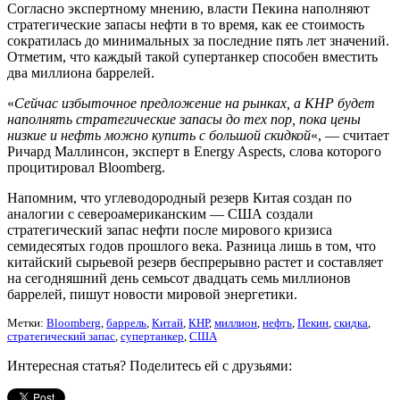
Согласно экспертному мнению, власти Пекина наполняют
стратегические запасы нефти в то время, как ее стоимость
сократилась до минимальных за последние пять лет значений.
Отметим, что каждый такой супертанкер способен вместить
два миллиона баррелей.
«
Сейчас избыточное предложение на рынках, а КНР будет
наполнять стратегические запасы до тех пор, пока цены
низкие и нефть можно купить с большой скидкой
«, — считает
Ричард Маллинсон, эксперт в Energy Aspects, слова которого
процитировал Bloomberg.
Напомним, что углеводородный резерв Китая создан по
аналогии с североамериканским — США создали
стратегический запас нефти после мирового кризиса
семидесятых годов прошлого века. Разница лишь в том, что
китайский сырьевой резерв беспрерывно растет и составляет
на сегодняшний день семьсот двадцать семь миллионов
баррелей, пишут новости мировой энергетики.
Метки:
Bloomberg
,
баррель
,
Китай
,
КНР
,
миллион
,
нефть
,
Пекин
,
скидка
,
стратегический запас
,
супертанкер
,
США
Интересная статья? Поделитесь ей с друзьями: