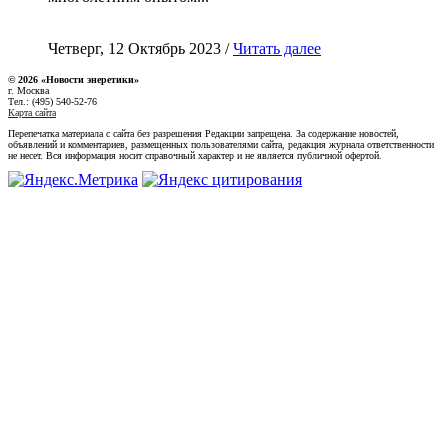
Четверг, 12 Октябрь 2023 /
Читать далее
© 2026 «Новости энеретики»
г. Москва
Тел.: (495) 540-52-76
Карта сайта
Перепечатка материала с сайта без разрешения Редакции запрещена. За содержание новостей,
объявлений и комментариев, размещенных пользователями сайта, редакция журнала ответственности
не несет. Вся информация носит справочный характер и не является публичной офертой.