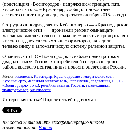
(подстанция) «Военгородок» напряжением тридцать пять
киловольт в городе Краснодар, сообщили новостные
агентства в пятницу, двадцать третьего октября 2015-го года.
Сотрудники подразделения Кубаньэнерго — «Краснодарские
электрические сети» — произвели ремонт семнадцати
масляных выключателей напряжением десять и тридцать пять
киловольт, двух силовых трансформаторов, наладили
телемеханику и автоматическую систему релейной защиты.
Отметим, что ПС «Военгородок» снабжает электротоком
двадцать тысяч бытовых потребителей северо-западного
района краевого центра, пишут новости энергетики России.
Метки:
киловольт
,
Краснодар
,
Краснодарские электрические сети
,
Кубаньэнерго
,
масляный выключатель
,
напряжение
,
подстанция
,
ПС
,
ПС
«Военгородок» 35 кВ
,
релейная защита
,
Россети
,
телемеханика
,
трансформатор
,
электросети
Интересная статья? Поделитесь ей с друзьями:
Вы должны выполнить вход/регистрацию чтобы
комментировать
Войти