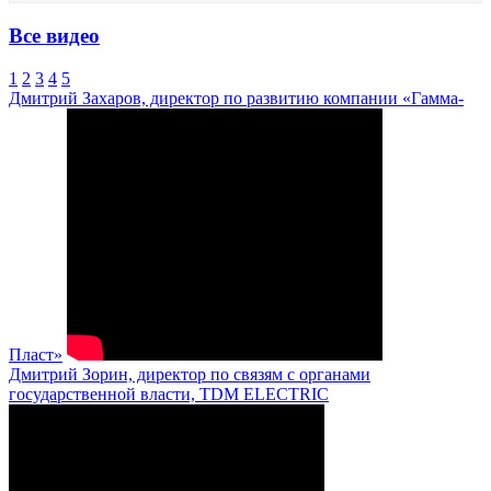
Все видео
1
2
3
4
5
Дмитрий Захаров, директор по развитию компании «Гамма-
Пласт»
Дмитрий Зорин, директор по связям с органами
государственной власти, TDM ELECTRIC