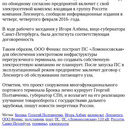
по обоюдному согласию предприятий включит с свой
электросетевой комплекс входящая в группу Россети
компания Ленэнерго, сообщили информационные издания в
четверг, четвертого февраля 2016- года.
В ходе рабочего заседания у Игоря Албина, вице-губернатора
Санкт-Петербурга, была достигнута соответствующая
договоренность
Таким образом, ООО Феникс построит ПС «Ломоносовская»
для обеспечения электротоком инфраструктуры
перегрузочного терминала, но создавать собственную
электросетевую компанию не планирует. После запуска ПС в
эксплуатационный режим предприятие заключит договор с
Ленэнерго об обслуживании питающего узла.
Отметим, что проект сооружения многофункционального
портового терминала Бронка лично курирует Георгий
Полтавченко, губернатор СПб, и возлагает на его реализацию
улучшение товарооборота с государствами дальнего
зарубежья, пишут новости энергетики России.
Метки:
Бронка
,
Георгий Полтавченко
,
Игорь Албин
,
киловольт
,
Ленэнерго
,
ООО Феникс
,
подстанция
,
порт
,
ПС
,
ПС «Ломоносовская» 110 кВ
,
Россети
,
Санкт-Петербург
,
терминал
,
электросети