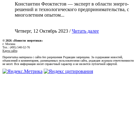
Константин Феоктистов — эксперт в области энерго-
решений и технологического предпринимательства, с
многолетним опытом...
Четверг, 12 Октябрь 2023 /
Читать далее
© 2026 «Новости энеретики»
г. Москва
Тел.: (495) 540-52-76
Карта сайта
Перепечатка материала с сайта без разрешения Редакции запрещена. За содержание новостей,
объявлений и комментариев, размещенных пользователями сайта, редакция журнала ответственности
не несет. Вся информация носит справочный характер и не является публичной офертой.